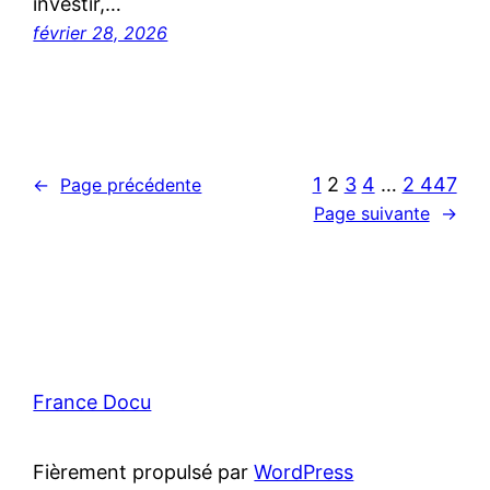
investir,…
février 28, 2026
1
2
3
4
…
2 447
←
Page précédente
Page suivante
→
France Docu
Fièrement propulsé par
WordPress