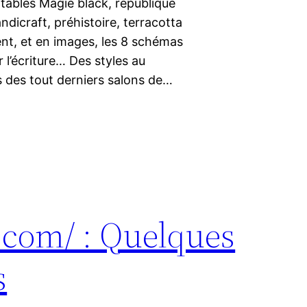
tables Magie black, république
ndicraft, préhistoire, terracotta
nt, et en images, les 8 schémas
 l’écriture… Des styles au
es des tout derniers salons de…
e.com/ : Quelques
s