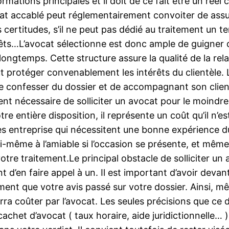
rmations principales et il doit de ce fait être un réel
cat accablé peut réglementairement convoiter de assumer
ses certitudes, s’il ne peut pas dédié au traitement un
térêts…L’avocat sélectionne est donc ample de guigner
e longtemps. Cette structure assure la qualité de la rel
t protéger convenablement les intérêts du clientèle. 
 de confesser du dossier et de accompagnant son client
ment nécessaire de solliciter un avocat pour le moindre 
 entière disposition, il représente un coût qu’il n’est 
entreprise qui nécessitent une bonne expérience du dr
i-même à l’amiable si l’occasion se présente, et même
votre traitement.Le principal obstacle de solliciter un
 d’en faire appel à un. Il est important d’avoir devan
lement que votre avis passé sur votre dossier. Ainsi,
a coûter par l’avocat. Les seules précisions que ce de
chet d’avocat ( taux horaire, aide juridictionnelle… ).