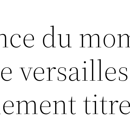
ance du mo
e versailles
ement titr