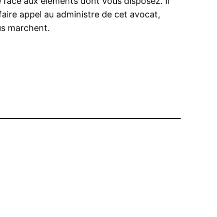
e face aux éléments dont vous disposez. Il
 faire appel au administre de cet avocat,
ous marchent.