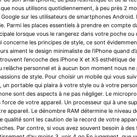
 que nous utilisons quotidiennement, à peu près 2 mo
Google sur les utilisateurs de smartphones Android. Fa
le. Parmi les places essentiels à prendre en compte 
incipale lorsque vous le rangerez dans votre poche ou 
 qui concerne les principes de style, ce sont évidemmen
teurs aiment le design minimaliste de l’iPhone quand d’a
uvent l’encoche des iPhone X et XS esthétique de ce 
du relâche personnel et à aucun bon moment nous ne p
ssions de style. Pour choisir un mobile qui vous suivr
n portable qui plaira à votre style ou à votre person
ne sont des aspects à ne pas négliger. Le microproc
 force de votre appareil. Un processeur qui à une sup
e appareil. Le dénombre RAM détermine le niveau d
qualité sont les caution de la record de votre appare
nches. Par contre, si vous avez souvent besoin à des 
ssement d’au moins 3, voir 4 go.En jugement, que voi