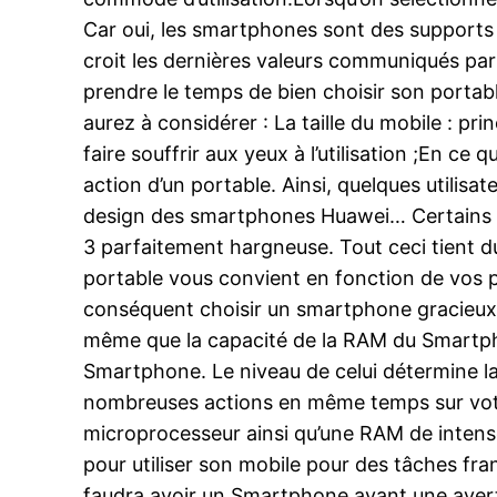
Car oui, les smartphones sont des supports
croit les dernières valeurs communiqués par 
prendre le temps de bien choisir son portab
aurez à considérer : La taille du mobile : pr
faire souffrir aux yeux à l’utilisation ;En ce
action d’un portable. Ainsi, quelques utilisa
design des smartphones Huawei… Certains tro
3 parfaitement hargneuse. Tout ceci tient 
portable vous convient en fonction de vos pa
conséquent choisir un smartphone gracieux, u
même que la capacité de la RAM du Smartpho
Smartphone. Le niveau de celui détermine la
nombreuses actions en même temps sur votr
microprocesseur ainsi qu’une RAM de intense 
pour utiliser son mobile pour des tâches fra
faudra avoir un Smartphone ayant une averti