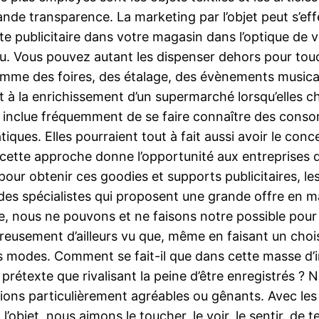
rande transparence. La marketing par l’objet peut s’e
te publicitaire dans votre magasin dans l’optique de
ndu. Vous pouvez autant les dispenser dehors pour to
omme des foires, des étalage, des évènements musica
 à la enrichissement d’un supermarché lorsqu’elles ch
i inclue fréquemment de se faire connaître des consom
ues. Elles pourraient tout à fait aussi avoir le conc
cette approche donne l’opportunité aux entreprises de
pour obtenir ces goodies et supports publicitaires, l
t des spécialistes qui proposent une grande offre en 
ve, nous ne pouvons et ne faisons notre possible po
usement d’ailleurs vu que, même en faisant un chois
ous modes. Comment se fait-il que dans cette masse d’
 prétexte que rivalisant la peine d’être enregistrés 
ions particulièrement agréables ou gênants. Avec les 
n l’objet, nous aimons le toucher, le voir, le sentir, de