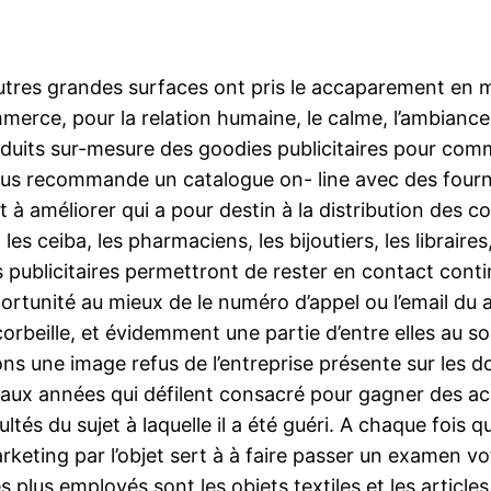
utres grandes surfaces ont pris le accaparement en 
rce, pour la relation humaine, le calme, l’ambiance pl
duits sur-mesure des goodies publicitaires pour comm
 vous recommande un catalogue on- line avec des fou
 à améliorer qui a pour destin à la distribution des 
les ceiba, les pharmaciens, les bijoutiers, les libraires, 
publicitaires permettront de rester en contact contin
opportunité au mieux de le numéro d’appel ou l’email
corbeille, et évidemment une partie d’entre elles au so
ons une image refus de l’entreprise présente sur les do
x années qui défilent consacré pour gagner des ache
tés du sujet à laquelle il a été guéri. A chaque fois qu’il
keting par l’objet sert à à faire passer un examen vo
plus employés sont les objets textiles et les articles d