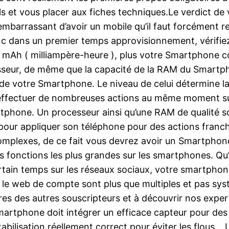
s et vous placer aux fiches techniques.Le verdict de
mbarrassant d’avoir un mobile qu’il faut forcément rec
nc dans un premier temps approvisionnement, vérifiez 
mAh ( milliampère-heure ), plus votre Smartphone co
ocesseur, de même que la capacité de la RAM du Smartp
 de votre Smartphone. Le niveau de celui détermine la
’effectuer de nombreuses actions au même moment su
tphone. Un processeur ainsi qu’une RAM de qualité s
 pour appliquer son téléphone pour des actions franch
omplexes, de ce fait vous devrez avoir un Smartphon
es fonctions les plus grandes sur les smartphones. Qu
ain temps sur les réseaux sociaux, votre smartphone 
r le web de compte sont plus que multiples et pas s
ires des autres souscripteurs et à découvrir nos exper
artphone doit intégrer un efficace capteur pour des
tabilisation réellement correct pour éviter les flous…