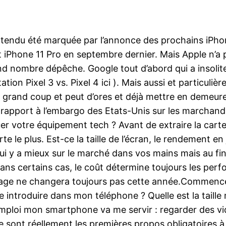
entendu été marquée par l’annonce des prochains iPh
iPhone 11 Pro en septembre dernier. Mais Apple n’a p
rand nombre dépêche. Google tout d’abord qui a insolit
tation Pixel 3 vs. Pixel 4 ici ). Mais aussi et particu
 grand coup et peut d’ores et déjà mettre en demeur
s, rapport à l’embargo des Etats-Unis sur les marchand
uer votre équipement tech ? Avant de extraire la cart
te le plus. Est-ce la taille de l’écran, le rendement en
i y a mieux sur le marché dans vos mains mais au final
dans certains cas, le coût détermine toujours les per
adage ne changera toujours pas cette année.Commenc
introduire dans mon téléphone ? Quelle est la taille 
mploi mon smartphone va me servir : regarder des vidé
Ce sont réellement les premières propos obligatoires à 