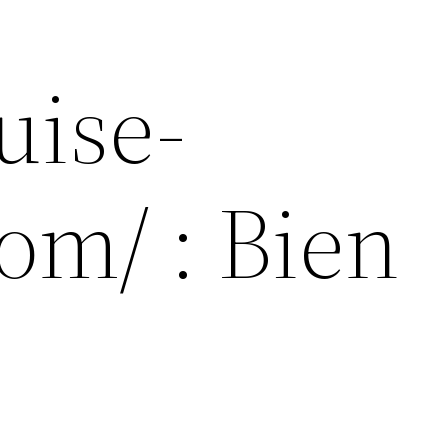
uise-
om/ : Bien