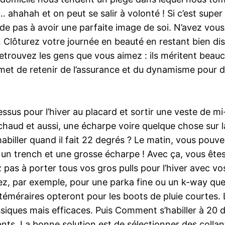
n… ahahah et on peut se salir à volonté ! Si c’est sup
de pas à avoir une parfaite image de soi. N’avez vous
… Clôturez votre journée en beauté en restant bien dis
s retrouvez les gens que vous aimez : ils méritent beau
ermet de retenir de l’assurance et du dynamisme pour 
sus pour l’hiver au placard et sortir une veste de mi
ud et aussi, une écharpe voire quelque chose sur la t
abiller quand il fait 22 degrés ? Le matin, vous pouvez
, un trench et une grosse écharpe ! Avec ça, vous êtes
z pas à porter tous vos gros pulls pour l’hiver avec vos
ez, par exemple, pour une parka fine ou un k-way que
éméraires opteront pour les boots de pluie courtes. Le
assiques mais efficaces. Puis Comment s’habiller à 20
nts. La bonne solution est de sélectionner des collant