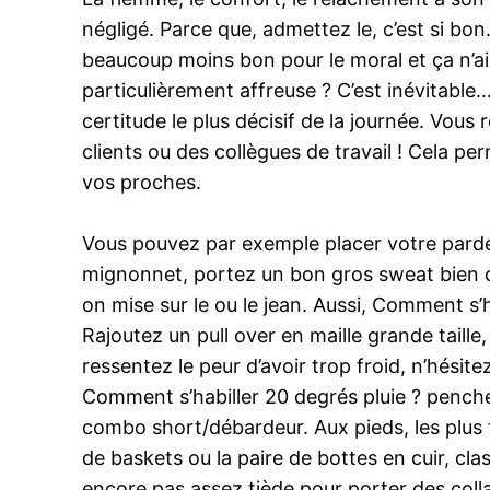
négligé. Parce que, admettez le, c’est si bo
beaucoup moins bon pour le moral et ça n’ai
particulièrement affreuse ? C’est inévitable
certitude le plus décisif de la journée. Vou
clients ou des collègues de travail ! Cela p
vos proches.
Vous pouvez par exemple placer votre pardes
mignonnet, portez un bon gros sweat bien cha
on mise sur le ou le jean. Aussi, Comment s’h
Rajoutez un pull over en maille grande taille
ressentez le peur d’avoir trop froid, n’hésite
Comment s’habiller 20 degrés pluie ? pench
combo short/débardeur. Aux pieds, les plus t
de baskets ou la paire de bottes en cuir, cl
encore pas assez tiède pour porter des colla