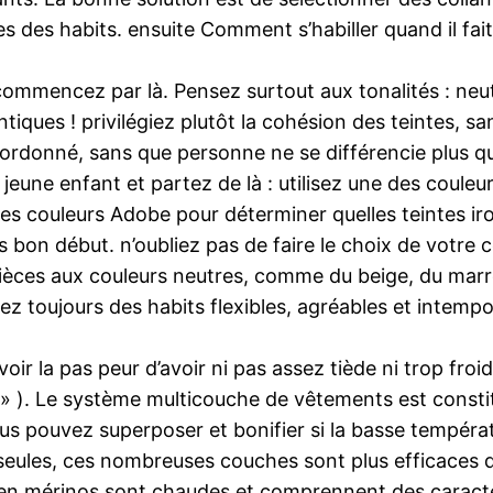
 des habits. ensuite Comment s’habiller quand il fai
commencez par là. Pensez surtout aux tonalités : neut
iques ! privilégiez plutôt la cohésion des teintes, s
oordonné, sans que personne ne se différencie plus qu
jeune enfant et partez de là : utilisez une des coule
des couleurs Adobe pour déterminer quelles teintes ir
 bon début. n’oubliez pas de faire le choix de votre
ièces aux couleurs neutres, comme du beige, du marro
sez toujours des habits flexibles, agréables et intempo
oir la pas peur d’avoir ni pas assez tiède ni trop froi
 » ). Le système multicouche de vêtements est const
us pouvez superposer et bonifier si la basse températu
s seules, ces nombreuses couches sont plus efficaces 
en mérinos sont chaudes et comprennent des caractér