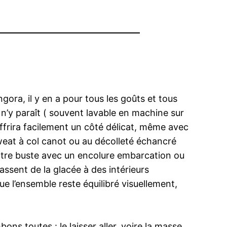
gora, il y en a pour tous les goûts et tous
il n’y paraît ( souvent lavable en machine sur
offrira facilement un côté délicat, même avec
 sweat à col canot ou au décolleté échancré
votre buste avec un encolure embarcation ou
ssent de la glacée à des intérieurs
ue l’ensemble reste équilibré visuellement,
s toutes : le laisser aller, voire la masse