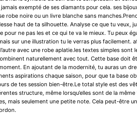
est jamais exempté de ses diamants pour cela. ses bijoux
e robe noire ou un livre blanche sans manches.Prends
lesse haut de ta silhouette. Analyse ce que tu veux, ju
ée pour ne pas les et ce qui te va le mieux. Tu peux é
mais sur une illustration tu le verras plus facilement. a
l’autre avec une robe aplatie.les textes simples sont l
ombinent naturellement avec tout. Cette base doit ê
ment. En ajoutant de la modernité, tu auras un dress
ents aspirations chaque saison, pour que ta base obti
s de tes session bien-être.Le total style est des v
ifférentes structure, même lorsqu’elles sont de la même
ues, mais seulement une petite note. Cela peut-être 
cordon.