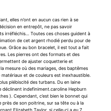
nt, elles n’ont en aucun cas rien à se
 décision en entrepôt, ne pas savoir
s irréfléchis… Toutes ces choses guident à
estimation de cet argent rhodié perdu pour de
e. Grâce au bon bracelet, il est tout a fait
ires. Les pierres ont des formats et des
ermettent de ajuster coquetterie et
s la mesure où des mariages, des baptêmes
e matériaux et de couleurs est inexhaustible.
plus plébiscité des turbans. Du en laine
se déclinent indefiniment.caroline Hepburn
hes ). Cependant, c’est bien le bonnet qui
 près de son poitrine, sur sa tête ou à la
nant Elizabeth Taylor, si celle-ci a eu 7