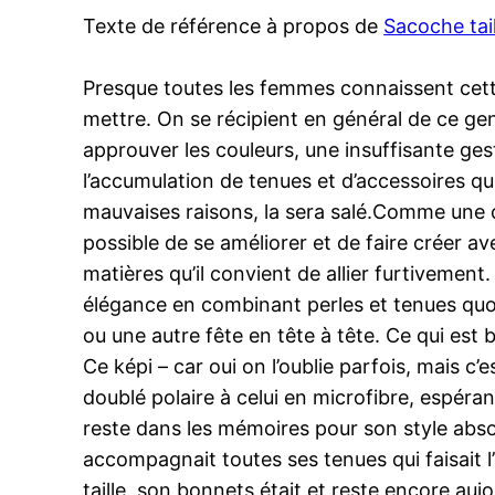
Texte de référence à propos de
Sacoche tail
Presque toutes les femmes connaissent cette 
mettre. On se récipient en général de ce gen
approuver les couleurs, une insuffisante g
l’accumulation de tenues et d’accessoires qu
mauvaises raisons, la sera salé.Comme une cer
possible de se améliorer et de faire créer ave
matières qu’il convient de allier furtivemen
élégance en combinant perles et tenues quo
ou une autre fête en tête à tête. Ce qui est 
Ce képi – car oui on l’oublie parfois, mais c
doublé polaire à celui en microfibre, espéra
reste dans les mémoires pour son style absol
accompagnait toutes ses tenues qui faisait l’
taille, son bonnets était et reste encore auj