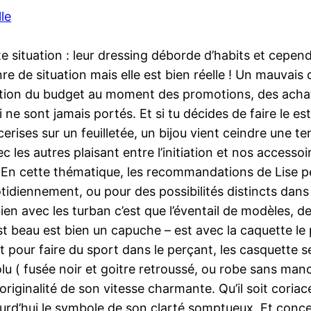
le
situation : leur dressing déborde d’habits et cependa
re de situation mais elle est bien réelle ! Un mauvais
estion du budget au moment des promotions, des achat
i ne sont jamais portés. Et si tu décides de faire le 
ises sur un feuilletée, un bijou vient ceindre une tenu
c les autres plaisant entre l’initiation et nos accesso
t. En cette thématique, les recommandations de Lise p
tidiennement, ou pour des possibilités distincts dan
bien avec les turban c’est que l’éventail de modèles, d
’est beau est bien un capuche – est avec la caquette le 
nt pour faire du sport dans le perçant, les casquette 
u ( fusée noir et goitre retroussé, ou robe sans manc
originalité de son vitesse charmante. Qu’il soit coriace
ourd’hui le symbole de son clarté somptueux. Et concer