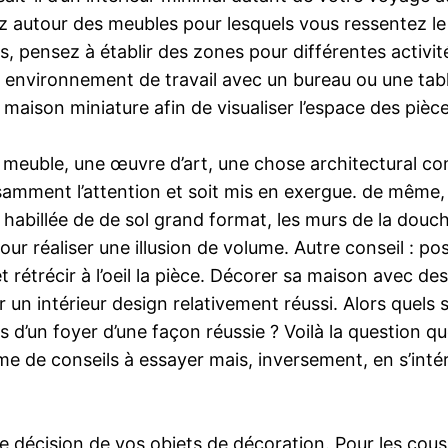
z autour des meubles pour lesquels vous ressentez le
es, pensez à établir des zones pour différentes activit
un environnement de travail avec un bureau ou une tabl
aison miniature afin de visualiser l’espace des pièce
 un meuble, une œuvre d’art, une chose architectura
uffisamment l’attention et soit mis en exergue. de mêm
aux habillée de de sol grand format, les murs de la dou
ur réaliser une illusion de volume. Autre conseil : po
t rétrécir à l’oeil la pièce. Décorer sa maison avec 
 un intérieur design relativement réussi. Alors quels 
 d’un foyer d’une façon réussie ? Voilà la question q
e de conseils à essayer mais, inversement, en s’inté
e décision de vos objets de décoration. Pour les couss