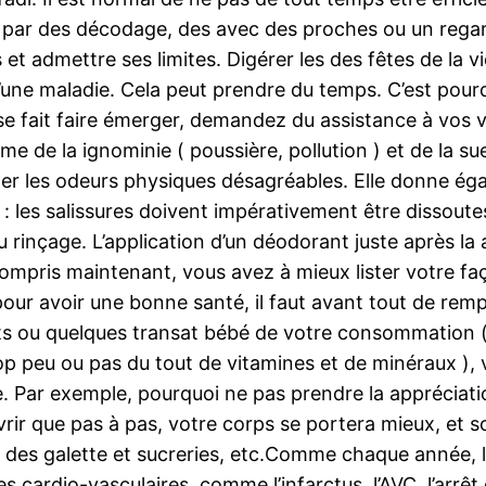
par des décodage, des avec des proches ou un regard 
et admettre ses limites. Digérer les des fêtes de la v
’une maladie. Cela peut prendre du temps. C’est pourqu
se fait faire émerger, demandez du assistance à vos v
rme de la ignominie ( poussière, pollution ) et de la su
ter les odeurs physiques désagréables. Elle donne éga
as : les salissures doivent impérativement être dissout
u rinçage. L’application d’un déodorant juste après l
compris maintenant, vous avez à mieux lister votre fa
r avoir une bonne santé, il faut avant tout de rempla
lats ou quelques transat bébé de votre consommation (
 peu ou pas du tout de vitamines et de minéraux ), vo
. Par exemple, pourquoi ne pas prendre la appréciatio
ouvrir que pas à pas, votre corps se portera mieux, e
des galette et sucreries, etc.Comme chaque année, la
 cardio-vasculaires, comme l’infarctus, l’AVC, l’arrêt