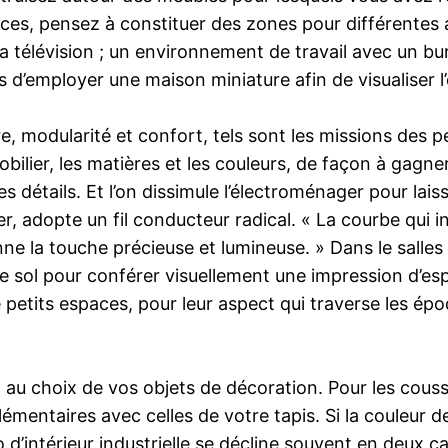
ièces, pensez à constituer des zones pour différentes 
la télévision ; un environnement de travail avec un b
 d’employer une maison miniature afin de visualiser l
, modularité et confort, tels sont les missions des p
obilier, les matières et les couleurs, de façon à gagner 
es détails. Et l’on dissimule l’électroménager pour lais
 adopte un fil conducteur radical. « La courbe qui intè
donne la touche précieuse et lumineuse. » Dans le sal
 sol pour conférer visuellement une impression d’esp
 petits espaces, pour leur aspect qui traverse les épo
au choix de vos objets de décoration. Pour les coussin
émentaires avec celles de votre tapis. Si la couleur d
o d’intérieur industrielle se décline souvent en deux 