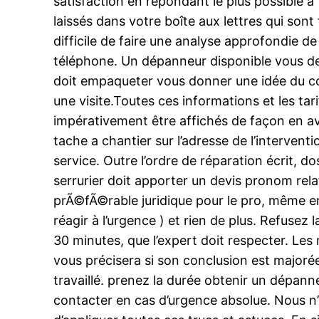
satisfaction en répondant le plus possible à 
laissés dans votre boîte aux lettres qui so
difficile de faire une analyse approfondie de 
téléphone. Un dépanneur disponible vous dem
doit empaqueter vous donner une idée du co
une visite.Toutes ces informations et les ta
impérativement être affichés de façon en ava
tache a chantier sur l’adresse de l’interven
service. Outre l’ordre de réparation écrit, d
serrurier doit apporter un devis pronom rela
prÃ©fÃ©rable juridique pour le pro, même e
réagir à l’urgence ) et rien de plus. Refusez
30 minutes, que l’expert doit respecter. Les
vous précisera si son conclusion est majorée
travaillé. prenez la durée obtenir un dépan
contacter en cas d’urgence absolue. Nous n