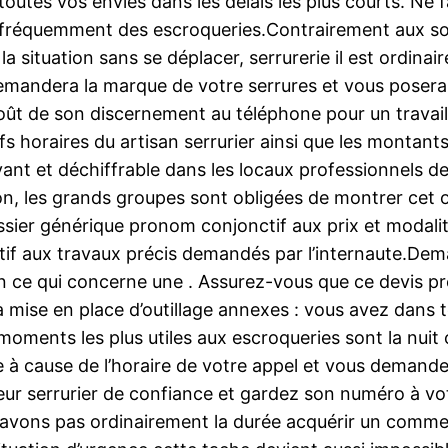
toutes vos envies dans les délais les plus courts. Ne f
nt fréquemment des escroqueries.Contrairement aux s
la situation sans se déplacer, serrurerie il est ordinai
andera la marque de votre serrures et vous posera les
ût de son discernement au téléphone pour un travail 
rifs horaires du artisan serrurier ainsi que les monta
nt et déchiffrable dans les locaux professionnels de l
tion, les grands groupes sont obligées de montrer cet 
ossier générique pronom conjonctif aux prix et modalit
tif aux travaux précis demandés par l’internaute.Dema
n ce qui concerne une . Assurez-vous que ce devis p
 la mise en place d’outillage annexes : vous avez dans 
 moments les plus utiles aux escroqueries sont la nuit
 à cause de l’horaire de votre appel et vous demandera
neur serrurier de confiance et gardez son numéro à vo
’avons pas ordinairement la durée acquérir un comme