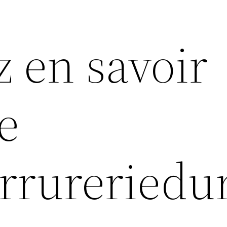
z en savoir
e
errureried