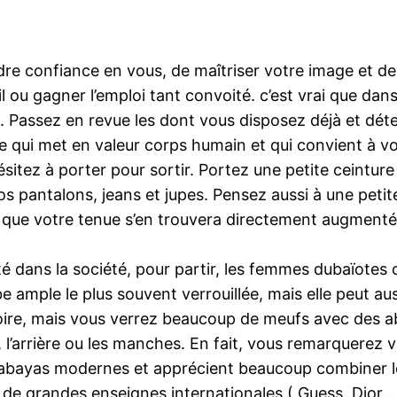
e confiance en vous, de maîtriser votre image et de v
 ou gagner l’emploi tant convoité. c’est vrai que dans
 Passez en revue les dont vous disposez déjà et dét
le qui met en valeur corps humain et qui convient à v
itez à porter pour sortir. Portez une petite ceinture
 vos pantalons, jeans et jupes. Pensez aussi à une pet
z que votre tenue s’en trouvera directement augmenté
té dans la société, pour partir, les femmes dubaïotes 
be ample le plus souvent verrouillée, mais elle peut a
re, mais vous verrez beaucoup de meufs avec des ab
, l’arrière ou les manches. En fait, vous remarquerez
s abayas modernes et apprécient beaucoup combiner l
s de grandes enseignes internationales ( Guess, Dior…