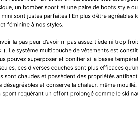
ssique, un bomber sport et une paire de boots style o
ini sont justes parfaites ! En plus d’être agréables l
et féminine à nos styles.
voir la pas peur d’avoir ni pas assez tiède ni trop fro
n » ). Le système multicouche de vêtements est const
us pouvez superposer et bonifier si la basse températu
 seules, ces diverses couches sont plus efficaces qu’u
 sont chaudes et possèdent des propriétés antibactér
 désagréables et conserve la chaleur, même mouillé. C
n sport requérant un effort prolongé comme le ski nau