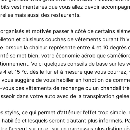
 habits vestimentaires que vous allez devoir accompag
turelles mais aussi des restaurants.
ès organisés et motivés passer à côté de certains élé
molleton et plusieurs couches de vêtements durant l’hi
ère lorsque la chaleur représente entre 4 et 10 degrés
anté se met bien, votre économie aérobique s’améliore
tionnement. Voici quelques conseils de base sur les 
 4 et 15 °c. dès le fur et à mesure que vous courrez,
je vous suggère de vous habiller en fonction de com
z-vous des vêtements de rechange ou un chandail tr
sseoir dans votre auto avec de la transpiration gelée 
styles, ce qui permet d’atténuer l’effet trop simple. en
 habillée et lesquels seront d’autant plus informels. P
tre l’accent sur un et sur un pardessus plus distingués.