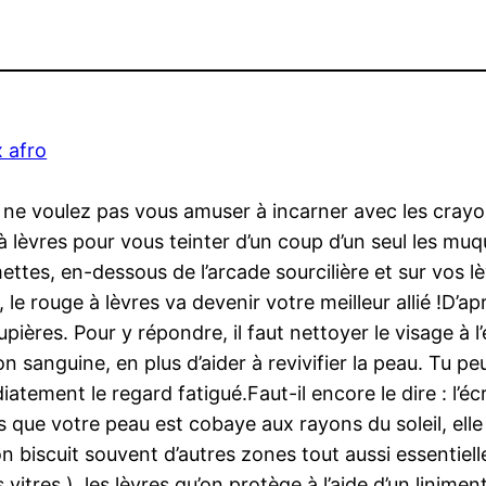
 afro
e voulez pas vous amuser à incarner avec les crayons
 à lèvres pour vous teinter d’un coup d’un seul les muq
tes, en-dessous de l’arcade sourcilière et sur vos lèv
 le rouge à lèvres va devenir votre meilleur allié !D’ap
ières. Pour y répondre, il faut nettoyer le visage à l’
tion sanguine, en plus d’aider à revivifier la peau. T
ement le regard fatigué.Faut-il encore le dire : l’écra
que votre peau est cobaye aux rayons du soleil, elle n
 biscuit souvent d’autres zones tout aussi essentielles
 vitres ), les lèvres qu’on protège à l’aide d’un linimen