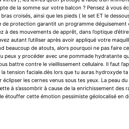
te de la somme sur votre balcon ? Pensez à vous écriv
ras croisés, ainsi que les pieds ( le set ET le dessou
me de protection garantit un programme déguisement
ez à des mouvements de apprêt, dans l’optique d’étire
z autant l’utiliser après avoir appliqué votre maquil
beaucoup de atouts, alors pourquoi ne pas faire cela
. Tu peux y procéder avec une pommade hydratante qui 
 battre contre le vieillissement cellulaire. Il faut l’
la tension faciale.dès lors que tu auras hydroxyde ta 
r éclipser les cernes venus sous tes yeux. La peau du
ujette à s’assombrir à cause de la enrichissement des 
de étouffer cette émotion pessimiste géolocalisé en de