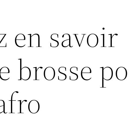
z en savoir
e brosse p
afro