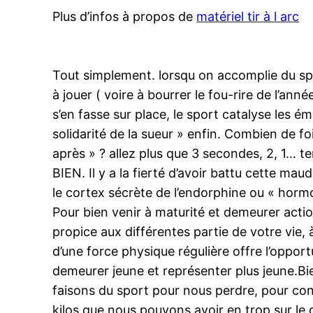
Plus d’infos à propos de
matériel tir à l arc
Tout simplement. lorsqu on accomplie du sport,
à jouer ( voire à bourrer le fou-rire de l’ann
s’en fasse sur place, le sport catalyse les 
solidarité de la sueur » enfin. Combien de fo
après » ? allez plus que 3 secondes, 2, 1… t
BIEN. Il y a la fierté d’avoir battu cette mau
le cortex sécrète de l’endorphine ou « hor
Pour bien venir à maturité et demeurer actio
propice aux différentes partie de votre vie,
d’une force physique régulière offre l’opport
demeurer jeune et représenter plus jeune.Bien
faisons du sport pour nous perdre, pour con
kilos que nous pouvons avoir en trop sur le cor