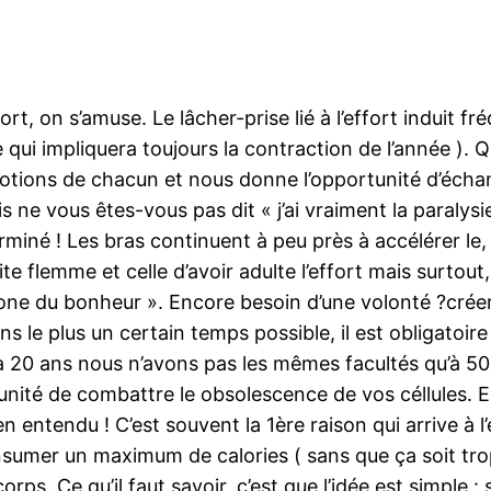
 on s’amuse. Le lâcher-prise lié à l’effort induit fr
ée qui impliquera toujours la contraction de l’année ). 
émotions de chacun et nous donne l’opportunité d’éc
is ne vous êtes-vous pas dit « j’ai vraiment la paraly
erminé ! Les bras continuent à peu près à accélérer l
dite flemme et celle d’avoir adulte l’effort mais surtou
mone du bonheur ». Encore besoin d’une volonté ?créer
ns le plus un certain temps possible, il est obligatoi
 à 20 ans nous n’avons pas les mêmes facultés qu’à 50
unité de combattre le obsolescence de vos céllules. En
 entendu ! C’est souvent la 1ère raison qui arrive à l
sumer un maximum de calories ( sans que ça soit trop
ps. Ce qu’il faut savoir, c’est que l’idée est simple : 