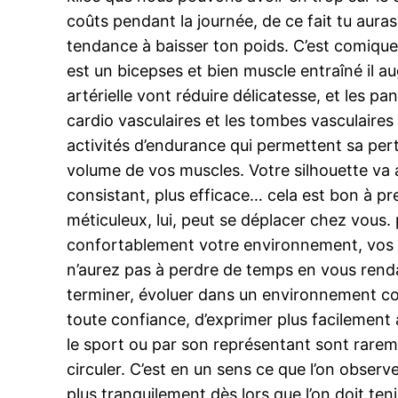
coûts pendant la journée, de ce fait tu auras 
tendance à baisser ton poids. C’est comique, 
est un bicepses et bien muscle entraîné il a
artérielle vont réduire délicatesse, et les p
cardio vasculaires et les tombes vasculaires 
activités d’endurance qui permettent sa pert
volume de vos muscles. Votre silhouette va 
consistant, plus efficace… cela est bon à pr
méticuleux, lui, peut se déplacer chez vous.
confortablement votre environnement, vos pra
n’aurez pas à perdre de temps en vous rend
terminer, évoluer dans un environnement conn
toute confiance, d’exprimer plus facilement a
le sport ou par son représentant sont rareme
circuler. C’est en un sens ce que l’on observ
plus tranquilement dès lors que l’on doit ten