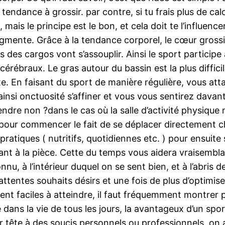
tendance à grossir. par contre, si tu frais plus de calo
mais le principe est le bon, et cela doit te l’influenc
ugmente. Grâce à la tendance corporel, le cœur grossi
ans des cargos vont s’assouplir. Ainsi le sport partici
cérébraux. Le gras autour du bassin est la plus diffic
e. En faisant du sport de manière régulière, vous att
ainsi onctuosité s’affiner et vous vous sentirez dava
endre non ?dans le cas où la salle d’activité physique
 pour commencer le fait de se déplacer directement c
tiques ( nutritifs, quotidiennes etc. ) pour ensuite s
ant à la pièce. Cette du temps vous aidera vraisembl
u, à l’intérieur duquel on se sent bien, et à l’abris
ttentes souhaits désirs et une fois de plus d’optimiser
nt faciles à atteindre, il faut fréquemment montrer pa
e dans la vie de tous les jours, la avantageux d’un spo
ir tête à des soucis personnels ou professionnels, on 