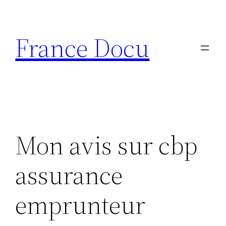
Aller
au
France Docu
contenu
Mon avis sur cbp
assurance
emprunteur