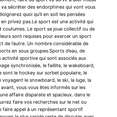
ps va sécréter des endorphines qui vont vous
loignerez quoi qu’il en soit les pensées
 en privez pas.Le sport est une activité qui
 coutumes. Le sport se joue collectif ou de
valeurs sont requises pour exercer un sport
respect de l’autre. Un nombre considérable de
 sports en sous groupes.Sports d’eau, de
es activité sportive qui sont associés aux
nage synchronisée, le faillite, le wakeboard,
be sont le hockey sur sorbet populaire, le
e voyagent le snowboard, le ski, la luge, la
us avant, vous vous êtes informés sur les
une affaire disparate et spacieux. dans le
urrez faire vos recherches sur le net ou
e faire appel à un représentant sportif
e moyen le plus rapide reste de discuter avec