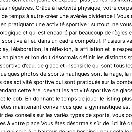
ées négatives. Grâce à l’activité physique, votre cor
à de temps à autre créer une avérée dividende ! Vous é
e en pratiquant une activité sportive : surtout, ne vous
ologique et qui est encadré par beaucoup de règles et
é sportive à lieu dans un cadre compétitif. Plusieurs 
r play, l’élaboration, la réflexion, la affiliation et le 
 en place et l’on doit désormais définir les distincts
té sportive d’eau, de glace et insensible qui sont tous l
 Quelques photos de sports nautiques sont la nage, la 
ins des activité sportive qui sont pratiqués sur la bom
 Pendant cette ère, devant les activité sportive de glac
, et le bob. En donnant le temps de jouer le listing pl
us êtes maintenant convaincus que la gymnastique est 
 des conseils sur les variés types de sports, vous po
es à votre place.Vous êtes désormais sûr de l’utilité d
r un qui sera à la hauteur de vos besoins ! pour cela l