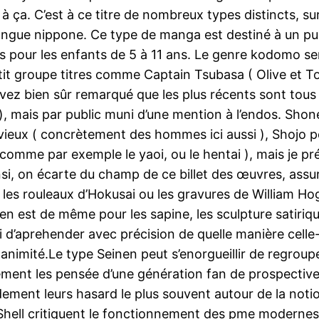
s à ça. C’est à ce titre de nombreux types distincts,
langue nippone. Ce type de manga est destiné à un pub
 pour les enfants de 5 à 11 ans. Le genre kodomo se
etit groupe titres comme Captain Tsubasa ( Olive et 
 avez bien sûr remarqué que les plus récents sont t
. ), mais par public muni d’une mention à l’endos. Sho
s vieux ( concrètement des hommes ici aussi ), Shojo 
 comme par exemple le yaoi, ou le hentai ), mais je pré
nsi, on écarte du champ de ce billet des œuvres, ass
, les rouleaux d’Hokusai ou les gravures de William Ho
 en est de même pour les sapine, les sculpture satiri
i d’aprehender avec précision de quelle manière celle-
ganimité.Le type Seinen peut s’enorgueillir de regrouper
dement les pensée d’une génération fan de prospective
ment leurs hasard le plus souvent autour de la notion
Shell critiquent le fonctionnement des pme modernes 