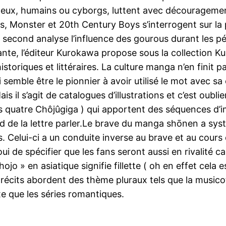
geux, humains ou cyborgs, luttent avec décourageme
ts, Monster et 20th Century Boys s’interrogent sur 
e second analyse l’influence des gourous durant les pé
ante, l’éditeur Kurokawa propose sous la collection 
storiques et littéraires. La culture manga n’en finit p
mble être le pionnier à avoir utilisé le mot avec sa c
 il s’agit de catalogues d’illustrations et c’est oubli
s quatre Chôjûgiga ) qui apportent des séquences d’i
u pied de la lettre parler.Le brave du manga shōnen a s
. Celui-ci a un conduite inverse au brave et au cours d
oui de spécifier que les fans seront aussi en rivalité
ojo » en asiatique signifie fillette ( oh en effet cela 
récits abordent des thème pluraux tels que la musicot
e que les séries romantiques.