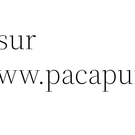
sur
www.pacapu