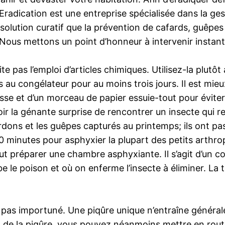
Eradication est une entreprise spécialisée dans la gest
solution curatif que la prévention de cafards, guêpes
es. Nous mettons un point d’honneur à intervenir insta
 pas l’emploi d’articles chimiques. Utilisez-la plutôt
es au congélateur pour au moins trois jours. Il est mi
 et d’un morceau de papier essuie-tout pour éviter l
ir la génante surprise de rencontrer un insecte qui 
ons et les guêpes capturés au printemps; ils ont passé
 30 minutes pour asphyxier la plupart des petits arth
il faut préparer une chambre asphyxiante. Il s’agit d’un
e le poison et où on enferme l’insecte à éliminer. La 
est pas importuné. Une piqûre unique n’entraîne génér
tion de la piqûre, vous pouvez néanmoins mettre en ro