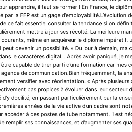
r apprendre, il faut se former ! En France, le diplô
cié par la FFP est un gage d’employabilité.L’évolution
t de ce fait essentiel consulter la tendance si on défi
lièrement mettre à jour ses récolté. La meilleure man
us courants, même en acquéreur le diplôme impératif,
l peut devenir un possibilité. « Du jour à demain, ma
dans le caractères digital… Après avoir paniqué, je me
être capable de tirer parti d’une formation car mes c
ne agence de communication.Bien fréquemment, la en
tement versifier avec réorientation. « Après plusieur
ctivement pas propices à évoluer dans leur secteur d’a
é d’y docilité, en passant particulièrement par la ens
remières années de la vie active d’un cadre sont not
 pour accéder à des postes de tube notamment, il est 
s de remplir ses connaissances, et d’augmenter ses q