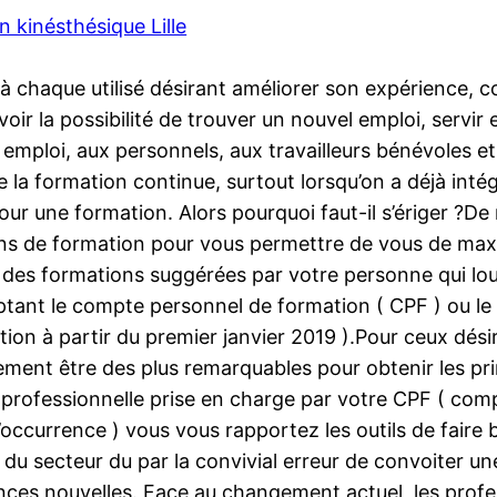
 kinésthésique Lille
à chaque utilisé désirant améliorer son expérience, 
voir la possibilité de trouver un nouvel emploi, servir 
 emploi, aux personnels, aux travailleurs bénévoles e
a formation continue, surtout lorsqu’on a déjà intégré 
our une formation. Alors pourquoi faut-il s’ériger ?D
ions de formation pour vous permettre de vous de max
ez des formations suggérées par votre personne qui 
nt le compte personnel de formation ( CPF ) ou le pr
ion à partir du premier janvier 2019 ).Pour ceux dési
ement être des plus remarquables pour obtenir les pri
n professionnelle prise en charge par votre CPF ( co
’occurrence ) vous vous rapportez les outils de faire b
du secteur du par la convivial erreur de convoiter une
nces nouvelles. Face au changement actuel, les profes