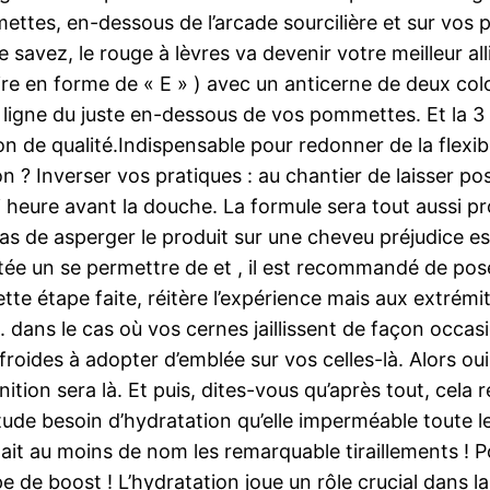
tes, en-dessous de l’arcade sourcilière et sur vos pap
 savez, le rouge à lèvres va devenir votre meilleur al
-dire en forme de « E » ) avec un anticerne de deux co
a ligne du juste en-dessous de vos pommettes. Et la 
ion de qualité.Indispensable pour redonner de la flexib
n ? Inverser vos pratiques : au chantier de laisser p
 heure avant la douche. La formule sera tout aussi pr
 de asperger le produit sur une cheveu préjudice es
dotée un se permettre de et , il est recommandé de po
tte étape faite, réitère l’expérience mais aux extrémi
. dans le cas où vos cernes jaillissent de façon occ
roides à adopter d’emblée sur vos celles-là. Alors oui
inition sera là. Et puis, dites-vous qu’après tout, cela
itude besoin d’hydratation qu’elle imperméable toute l
nnait au moins de nom les remarquable tiraillements ! 
 de boost ! L’hydratation joue un rôle crucial dans la