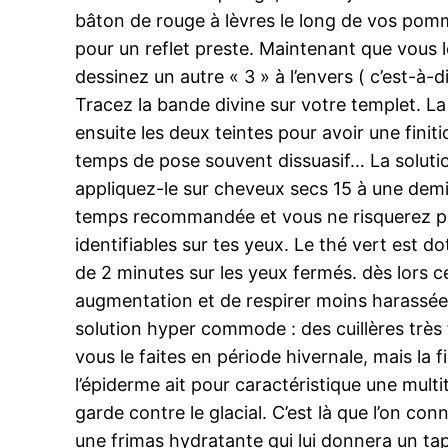
bâton de rouge à lèvres le long de vos pommet
pour un reflet preste. Maintenant que vous le
dessinez un autre « 3 » à l’envers ( c’est-à
Tracez la bande divine sur votre templet. L
ensuite les deux teintes pour avoir une finit
temps de pose souvent dissuasif… La solutio
appliquez-le sur cheveux secs 15 à une demi
temps recommandée et vous ne risquerez pas
identifiables sur tes yeux. Le thé vert est 
de 2 minutes sur les yeux fermés. dès lors ce
augmentation et de respirer moins harassée
solution hyper commode : des cuillères très f
vous le faites en période hivernale, mais la f
l’épiderme ait pour caractéristique une mult
garde contre le glacial. C’est là que l’on co
une frimas hydratante qui lui donnera un tape