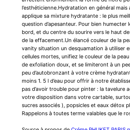
l’esthéticienne.Hydratation en général mais a
applique sa mixture hydratante : le plus meilleu
question d’apesanteur. Pour bien humecter l
bord, et du centre du sourire vers le haut d
de la effacement.Un élancé couleur de la peau
vanity situation un desquamation à utiliser
cellules mortes, unifiez le couleur de la pe
de exfoliation doux, et se limiteront à un p
peu d’autobronzant à votre crème hydratante 
moins 1. 5 l d’eau pour offrir à notre établi
pas d’avoir trouble pour pinter : la tavelur
votre disposition dans votre cartable, su
sucres associés ), popsicles et eaux détox pl
Rappelons à toutes terme valables que le ro
Source à propos de
Créme PHUKET PARIS pou