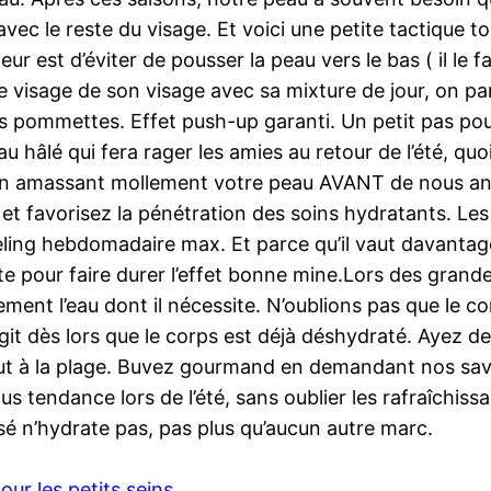
vec le reste du visage. Et voici une petite tactique t
r est d’éviter de pousser la peau vers le bas ( il le fait
e visage de son visage avec sa mixture de jour, on p
es pommettes. Effet push-up garanti. Un petit pas pou
 hâlé qui fera rager les amies au retour de l’été, quo
 en amassant mollement votre peau AVANT de nous anc
au et favorisez la pénétration des soins hydratants. L
eeling hebdomadaire max. Et parce qu’il vaut davantag
pour faire durer l’effet bonne mine.Lors des grandes 
ssement l’eau dont il nécessite. N’oublions pas que le
e agit dès lors que le corps est déjà déshydraté. Ayez
rtout à la plage. Buvez gourmand en demandant nos s
us tendance lors de l’été, sans oublier les rafraîchiss
sé n’hydrate pas, pas plus qu’aucun autre marc.
r les petits seins