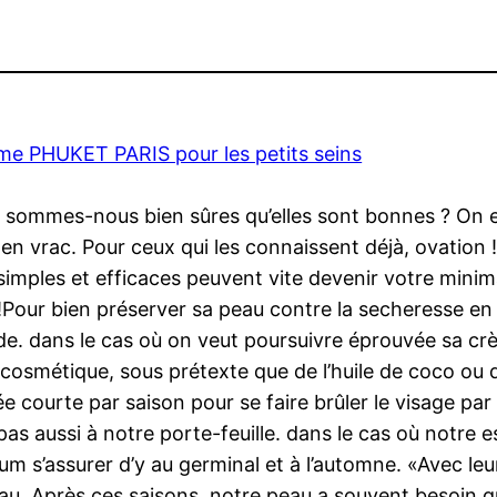
me PHUKET PARIS pour les petits seins
s sommes-nous bien sûres qu’elles sont bonnes ? On e
en vrac. Pour ceux qui les connaissent déjà, ovation !
mples et efficaces peuvent vite devenir votre minimal
il !Pour bien préserver sa peau contre la secheresse e
de. dans le cas où on veut poursuivre éprouvée sa crè
osmétique, sous prétexte que de l’huile de coco ou d’
ée courte par saison pour se faire brûler le visage par 
e pas aussi à notre porte-feuille. dans le cas où notr
 s’assurer d’y au germinal et à l’automne. «Avec leur 
u. Après ces saisons, notre peau a souvent besoin q