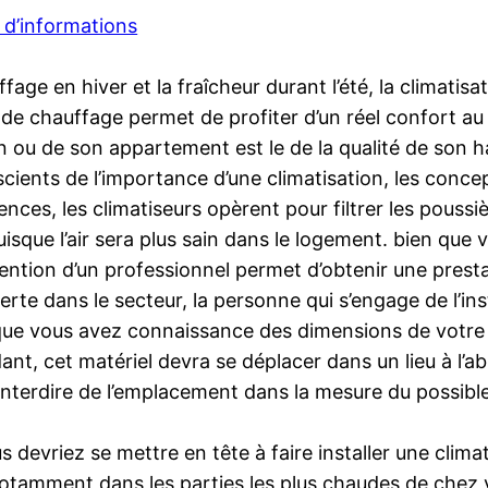
 d’informations
age en hiver et la fraîcheur durant l’été, la climatis
me de chauffage permet de profiter d’un réel confort a
son ou de son appartement est le de la qualité de son
nscients de l’importance d’une climatisation, les conc
nces, les climatiseurs opèrent pour filtrer les poussiè
puisque l’air sera plus sain dans le logement. bien q
tervention d’un professionnel permet d’obtenir une pres
te dans le secteur, la personne qui s’engage de l’inst
 que vous avez connaissance des dimensions de votre 
, cet matériel devra se déplacer dans un lieu à l’abr
à interdire de l’emplacement dans la mesure du possible
s devriez se mettre en tête à faire installer une clima
tamment dans les parties les plus chaudes de chez vous