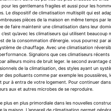
s pour les gentlemans fragiles et aussi pour les hommes
. Le dispositif de climatisation multisplit qui est ad
nombreuses pièces de la maison en même temps par le b
ée de faire maintenir une climatisation dans leur domi
et, c’est qu’avec les climatiseurs qui utilisent beauco
st de la consommation d’énergie. vous pourrez par ail
stème de chauffage. Avec une climatisation réversible
a performance. Signalons que ces climatiseurs récents
r ailleurs moins de bruit leger. le second avantage de l
ionnels de la climatisation, des styles ayant un systè
ltrer des polluants comme par exemple les poussières,
pur à entra de votre logement. Pour continuer dans le 
eurs aux et autres microbes de se reproduire.
de plus en plus primordiale dans les nouvelles construc
 la maison. L’appareil de climatisation permet généra