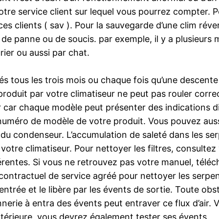
tre service client sur lequel vous pourrez compter. Po
ices clients ( sav ). Pour la sauvegarde d’une clim ré
as de panne ou de soucis. par exemple, il y a plusieu
rier ou aussi par chat.
oyés tous les trois mois ou chaque fois qu’une descente
ais produit par votre climatiseur ne peut pas rouler cor
teur car chaque modèle peut présenter des indications d
 numéro de modèle de votre produit. Vous pouvez auss
t du condenseur. L’accumulation de saleté dans les se
re climatiseur. Pour nettoyer les filtres, consultez 
rentes. Si vous ne retrouvez pas votre manuel, téléch
contractuel de service agréé pour nettoyer les serpe
d’entrée et le libère par les évents de sortie. Toute o
rie à entra des évents peut entraver ce flux d’air. Vé
extérieure, vous devrez également tester ses évents.