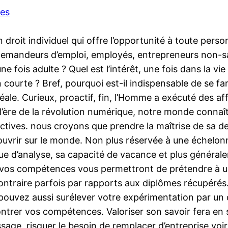
ces
droit individuel qui offre l’opportunité à toute person
: demandeurs d’emploi, employés, entrepreneurs non-s
ne fois adulte ? Quel est l’intérêt, une fois dans la v
ourte ? Bref, pourquoi est-il indispensable de se fam
éale. Curieux, proactif, fin, l’Homme a exécuté des a
 l’ère de la révolution numérique, notre monde connaî
ectives. nous croyons que prendre la maîtrise de sa d
s’ouvrir sur le monde. Non plus réservée à une échelon
ue d’analyse, sa capacité de vacance et plus génér
 vos compétences vous permettront de prétendre à un
ntraire parfois par rapports aux diplômes récupérés. P
pouvez aussi surélever votre expérimentation par un d
ontrer vos compétences. Valoriser son savoir fera en
ge, risquer le besoin de remplacer d’entreprise voir d