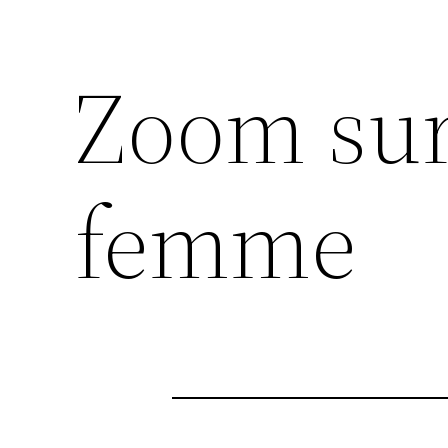
Zoom su
femme