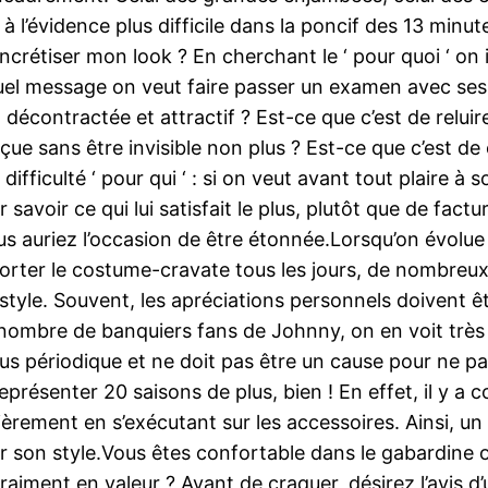
t à l’évidence plus difficile dans la poncif des 13 mi
crétiser mon look ? En cherchant le ‘ pour quoi ‘ on i
 quel message on veut faire passer un examen avec se
en décontractée et attractif ? Est-ce que c’est de relu
çue sans être invisible non plus ? Est-ce que c’est de c
ifficulté ‘ pour qui ‘ : si on veut avant tout plaire à s
voir ce qui lui satisfait le plus, plutôt que de facturer
ous auriez l’occasion de être étonnée.Lorsqu’on évolu
e porter le costume-cravate tous les jours, de nombreu
style. Souvent, les apréciations personnels doivent êt
d nombre de banquiers fans de Johnny, on en voit très
s périodique et ne doit pas être un cause pour ne pas
u représenter 20 saisons de plus, bien ! En effet, il 
ièrement en s’exécutant sur les accessoires. Ainsi, 
r son style.Vous êtes confortable dans le gabardine
raiment en valeur ? Avant de craquer, désirez l’avis d