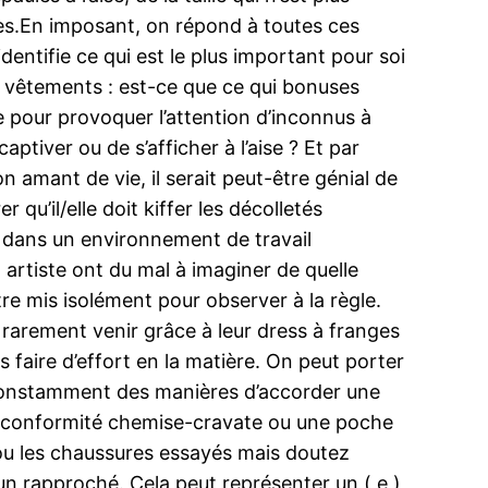
nutes.En imposant, on répond à toutes ces
dentifie ce qui est le plus important pour soi
s vêtements : est-ce que ce qui bonuses
ire pour provoquer l’attention d’inconnus à
aptiver ou de s’afficher à l’aise ? Et par
on amant de vie, il serait peut-être génial de
 qu’il/elle doit kiffer les décolletés
e dans un environnement de travail
x artiste ont du mal à imaginer de quelle
re mis isolément pour observer à la règle.
 rarement venir grâce à leur dress à franges
 faire d’effort en la matière. On peut porter
y a constamment des manières d’accorder une
un conformité chemise-cravate ou une poche
 ou les chaussures essayés mais doutez
’un rapproché. Cela peut représenter un ( e )