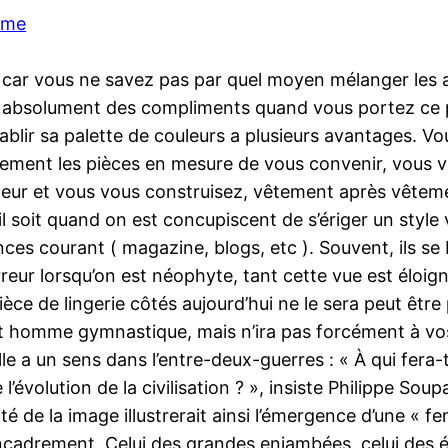
mme
 car vous ne savez pas par quel moyen mélanger les a
ait absolument des compliments quand vous portez ce pu
tablir sa palette de couleurs a plusieurs avantages. 
lement les pièces en mesure de vous convenir, vous vou
heur et vous vous construisez, vêtement après vêtem
il soit quand on est concupiscent de s’ériger un style
es courant ( magazine, blogs, etc ). Souvent, ils se 
reur lorsqu’on est néophyte, tant cette vue est éloig
ce de lingerie côtés aujourd’hui ne le sera peut être p
cet homme gymnastique, mais n’ira pas forcément à vo
e a un sens dans l’entre-deux-guerres : « À qui fera-t
évolution de la civilisation ? », insiste Philippe Soupau
té de la image illustrerait ainsi l’émergence d’une « fe
adrement. Celui des grandes enjambées, celui des épaul