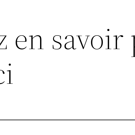
z en savoir 
ci