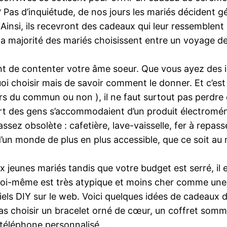
? Pas d’inquiétude, de nos jours les mariés décident g
insi, ils recevront des cadeaux qui leur ressemblent e
ui la majorité des mariés choisissent entre un voyage 
ent de contenter votre âme soeur. Que vous ayez des
quoi choisir mais de savoir comment le donner. Et c’
s du commun ou non ), il ne faut surtout pas perdre 
art des gens s’accommodaient d’un produit électroména
sez obsolète : cafetière, lave-vaisselle, fer à repass
d’un monde de plus en plus accessible, que ce soit au n
x jeunes mariés tandis que votre budget est serré, il
soi-même est très atypique et moins cher comme une d
ciels DIY sur le web. Voici quelques idées de cadeaux
 pas choisir un bracelet orné de cœur, un coffret somm
e téléphone personnalisé…