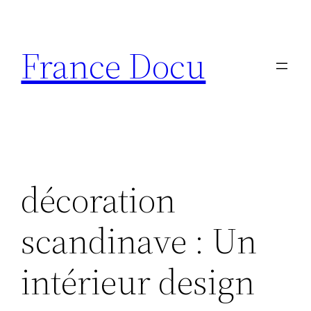
Aller
au
France Docu
contenu
décoration
scandinave : Un
intérieur design