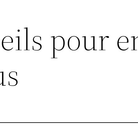
eils pour e
us