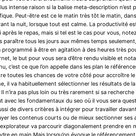
à plus intense raison si la balise meta-description n’e
ifique. Peut-être est ce le matin très tôt le matin, 
ant la nuit, lorsque tout est calme. La productivité es
près le repas, mais si tel est le cas pour vous, notez
s paraître tous les jours aux mêmes temps seulement,
a programmé à être en agitation à des heures très pou
rnet, le but pour vous sera d’être rendu visible et not
u, c’est ce que l’on appelle dans les plan le référenc
re toutes les chances de votre côté pour accroître le 
e, il va habituellement sélectionner les résultats de 
 Il n’ira pas plus loin ou très rarement si sa recherche
out avec les fondamentaux du seo où il vous sera ques
i de divers critères à intégrer pour travailler davant
r les contenus courts ou de mieux sectionner ses ar
n explorateur va parcourir diagonalement prendre en m
ndre en main Mais lorsqu’on évoque le référencement