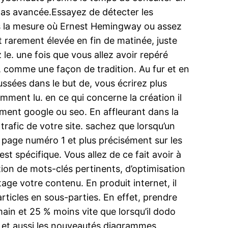
st pas avancée.Essayez de détecter les
dans la mesure où Ernest Hemingway ou assez
t rarement élevée en fin de matinée, juste
 le. une fois que vous allez avoir repéré
 comme une façon de tradition. Au fur et en
ssées dans le but de, vous écrirez plus
amment lu. en ce qui concerne la création il
ement google ou seo. En affleurant dans la
trafic de votre site. sachez que lorsqu’un
la page numéro 1 et plus précisément sur les
 est spécifique. Vous allez de ce fait avoir à
tion de mots-clés pertinents, d’optimisation
age votre contenu. En produit internet, il
ticles en sous-parties. En effet, prendre
ain et 25 % moins vite que lorsqu’il dodo
 et aussi les nouveautés diagrammes