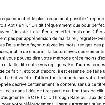
réquemment et le plus fréquement possible ‘, répond
rc à Apt ( 84 ). ‘ On dit fréquemment que pour perfec
ouvent ‘, insiste-t-elle. Écrire en effet, mais quoi ? Écri
ent pas par appréhension de mal faire ‘, regrette-t-elle
s.De la même façon qu’avec les mots, rédigez des phr
ices, inutile de endormir la lecture avec des éléments 
 si vous pouvez dire votre méthode grâce moins d’exp
u et la fluidité entre vos répliques. En d’autres terme
de ce fait », etc.tout d’abord, il est essentiel de fair
. Le but va être d’attirer tout le monde sur votre texte
rophée décrive certainement le contenu sans à ce titr
s , cela dans l’idée de tirer parti d’un bon taux de clik,
t d’augmenter le CTR ( Clic Through Rate ou Taux de Cl
 pour votre référencement. Il sera surprenant qu’un 