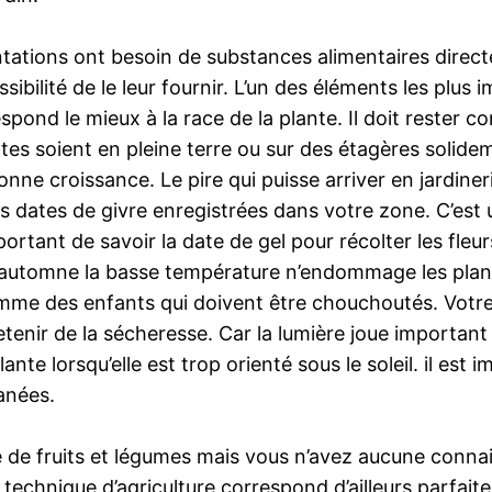
ations ont besoin de substances alimentaires directem
ibilité de le leur fournir. L’un des éléments les plus 
respond le mieux à la race de la plante. Il doit rester 
lantes soient en pleine terre ou sur des étagères soli
bonne croissance. Le pire qui puisse arriver en jardiner
s dates de givre enregistrées dans votre zone. C’est
portant de savoir la date de gel pour récolter les fle
de l’automne la basse température n’endommage les plan
omme des enfants qui doivent être chouchoutés. Votre 
retenir de la sécheresse. Car la lumière joue importa
lante lorsqu’elle est trop orienté sous le soleil. il est
fanées.
e de fruits et légumes mais vous n’avez aucune conna
technique d’agriculture correspond d’ailleurs parfaite