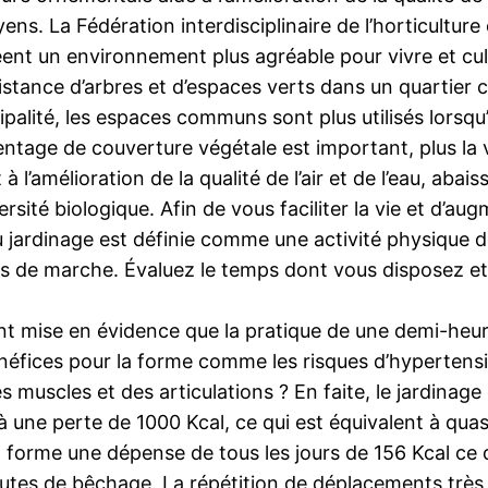
toyens. La Fédération interdisciplinaire de l’horticul
t un environnement plus agréable pour vivre et cultiv
assistance d’arbres et d’espaces verts dans un quartie
alité, les espaces communs sont plus utilisés lorsqu’i
centage de couverture végétale est important, plus la
à l’amélioration de la qualité de l’air et de l’eau, abai
rsité biologique. Afin de vous faciliter la vie et d’au
u jardinage est définie comme une activité physique d
s de marche. Évaluez le temps dont vous disposez et 
 mise en évidence que la pratique de une demi-heure 
fices pour la forme comme les risques d’hypertensi
es muscles et des articulations ? En faite, le jardinage
 une perte de 1000 Kcal, ce qui est équivalent à qua
rme une dépense de tous les jours de 156 Kcal ce qui
nutes de bêchage. La répétition de déplacements trè