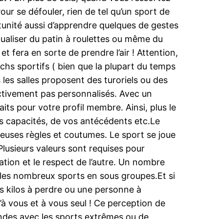
ur se défouler, rien de tel qu’un sport de
tunité aussi d’apprendre quelques de gestes
ptualiser du patin à roulettes ou même du
 fera en sorte de prendre l’air ! Attention,
achs sportifs ( bien que la plupart du temps
 les salles proposent des turoriels ou des
ectivement pas personnalisés. Avec un
its pour votre profil membre. Ainsi, plus le
s capacités, de vos antécédents etc.Le
reuses règles et coutumes. Le sport se joue
Plusieurs valeurs sont requises pour
liation et le respect de l’autre. Un nombre
r les nombreux sports en sous groupes.Et si
es kilos à perdre ou une personne à
’à vous et à vous seul ! Ce perception de
andes avec les sports extrêmes ou de