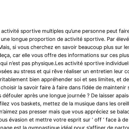
tivité sportive multiples qu’une personne peut faire.
ne longue proportion de activité sportive. Par élevé
ais, si vous cherchez en savoir beaucoup plus sur le
 deça, car elle vous offre des informations sur ces plu
t qui n’est pas physique.Les activité sportive indivi
ées au stress et qui rêve réaliser un entretien leur 
éritablement bien appréhender soi et ses limites, et d
 choisir la savoir faire à faire dans l’idée de mainteni
s défouler après une longue journée ? De laisser apaise
ilez vos baskets, mettez de la musique dans les oreill
 n’aimez pas presser mais que vous appréciez se balad
us évasion et mettre votre esprit sur ‘ off ‘ face à d
 nage est la gymnastique idéal pour s’affiner de parto