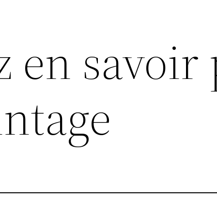
z en savoir 
intage