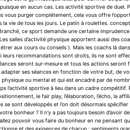
uisque en aucun cas. Les activité sportive de duel. Po
s vous purger complétement, cela vous offre l’oppor
 la vie de tous les jours. Le patin à roulettes. conce
Branché, ce sport demande une certaine imprudence et
.Les salles d’activité physique apportent aussi des co
étrer aux cours ou conseils ). Mais les coachs là dans
 leurs recommandations sont droits, ils ne sont eff
ances seront sur-mesure et tous les actions seront fa
 adapter ses séances en fonction de votre but, de vo
il physique ou mental et qui est encadré par de nomb
 l’activité sportive à lieu dans un cadre compétitif. 
itionnement, le fair play, l’élaboration, l’écho, la affi
es se sont développés et l’on doit désormais spécifie
otre bonheur ? Il n’y a pas toujours besoin d’avoir d
 allez pouvoir vous faire du bonheur en ne pensant qu
ectionne et des exigences de chacun : sentiments gr