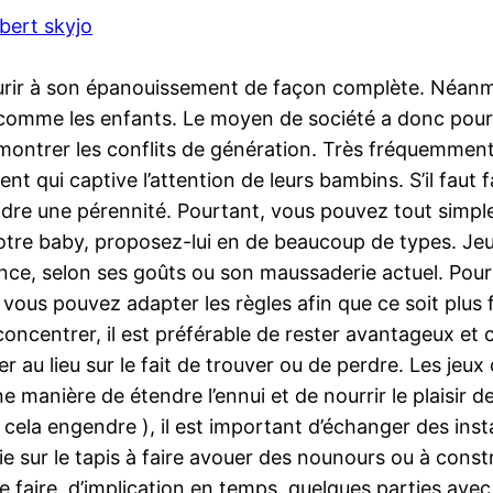
ibert skyjo
rir à son épanouissement de façon complète. Néanmoin
 comme les enfants. Le moyen de société a donc pour 
montrer les conflits de génération. Très fréquemment, 
t qui captive l’attention de leurs bambins. S’il faut 
dre une pérennité. Pourtant, vous pouvez tout simpl
otre baby, proposez-lui en de beaucoup de types. Jeux
nce, selon ses goûts ou son maussaderie actuel. Pour 
vous pouvez adapter les règles afin que ce soit plus f
concentrer, il est préférable de rester avantageux et
er au lieu sur le fait de trouver ou de perdre. Les jeux
manière de étendre l’ennui et de nourrir le plaisir d
 cela engendre ), il est important d’échanger des inst
 sur le tapis à faire avouer des nounours ou à constr
 faire, d’implication en temps, quelques parties avec 