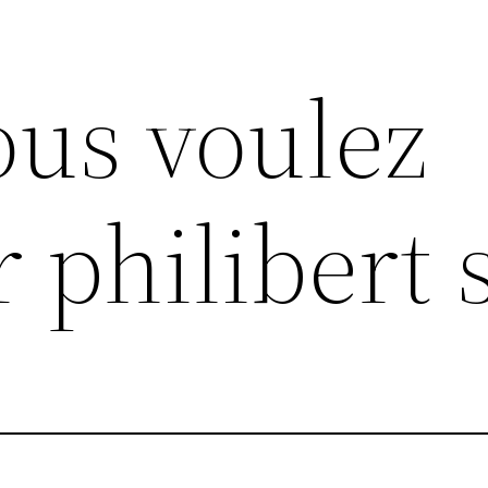
ous voulez
r philibert 