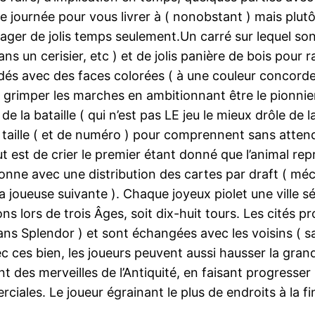
ournée pour vous livrer à ( nonobstant ) mais plutô
ager de jolis temps seulement.Un carré sur lequel son
 un cerisier, etc ) et de jolis panière de bois pour 
dés avec des faces colorées ( à une couleur concord
t grimper les marches en ambitionnant être le pionnie
 la bataille ( qui n’est pas LE jeu le mieux drôle de la
 de taille ( et de numéro ) pour comprennent sans atte
ut est de crier le premier étant donné que l’animal re
tionne avec une distribution des cartes par draft ( m
 joueuse suivante ). Chaque joyeux piolet une ville sé
ns lors de trois Âges, soit dix-huit tours. Les cités p
 dans Splendor ) et sont échangées avec les voisins ( 
ces bien, les joueurs peuvent aussi hausser la grande
t des merveilles de l’Antiquité, en faisant progresser
ciales. Le joueur égrainant le plus de endroits à la fi