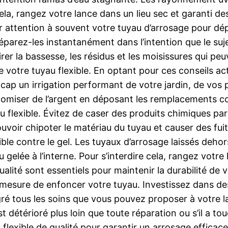
cela, rangez votre lance dans un lieu sec et garanti de
r attention à souvent votre tuyau d’arrosage pour dépist
arez-les instantanément dans l’intention que le suje
er la bassesse, les résidus et les moisissures qui peuve
 de votre tuyau flexible. En optant pour ces conseils ac
le cap un irrigation performant de votre jardin, de vos
onomiser de l’argent en déposant les remplacements c
u flexible. Évitez de caser des produits chimiques p
uvoir chipoter le matériau du tuyau et causer des fuite
ble contre le gel. Les tuyaux d’arrosage laissés dehor
 gelée à l’interne. Pour s’interdire cela, rangez votre 
alité sont essentiels pour maintenir la durabilité de 
mesure de enfoncer votre tuyau. Investissez dans des 
ré tous les soins que vous pouvez proposer à votre lan
st détérioré plus loin que toute réparation ou s’il a tou
lexible de qualité pour garantir un arrosage efficace