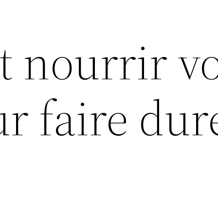
nourrir vo
r faire dur