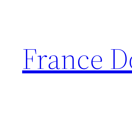
Aller
au
contenu
France D