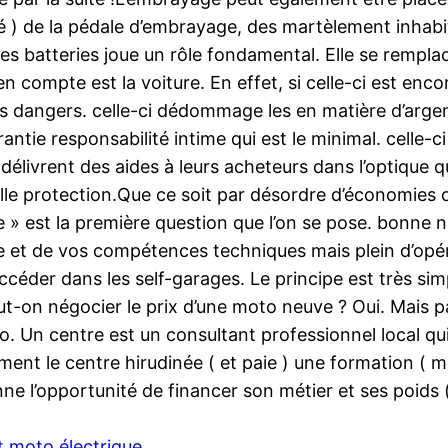
é ) de la pédale d’embrayage, des martèlement inhabitu
es batteries joue un rôle fondamental. Elle se rempl
 compte est la voiture. En effet, si celle-ci est enco
s dangers. celle-ci dédommage les en matière d’argent 
 garantie responsabilité intime qui est le minimal. cel
délivrent des aides à leurs acheteurs dans l’optique q
 telle protection.Que ce soit par désordre d’économies
re » est la première question que l’on se pose. bonne 
e et de vos compétences techniques mais plein d’opér
accéder dans les self-garages. Le principe est très sim
Peut-on négocier le prix d’une moto neuve ? Oui. Mai
o. Un centre est un consultant professionnel local qu
lement le centre hirudinée ( et paie ) une formation (
ne l’opportunité de financer son métier et ses poids 
t moto électrique