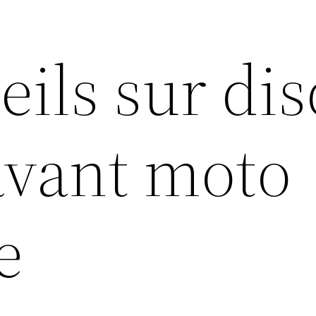
eils sur di
avant moto
e