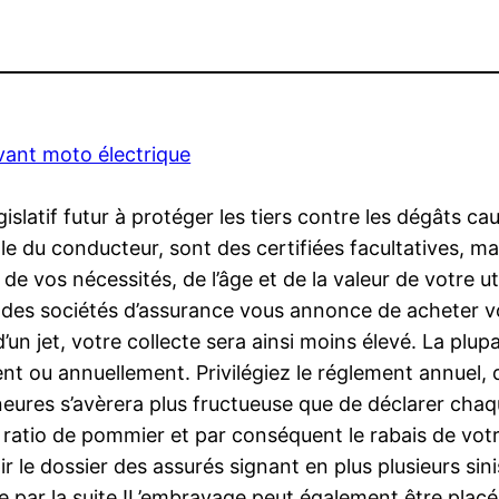
avant moto électrique
gislatif futur à protéger les tiers contre les dégâts ca
 du conducteur, sont des certifiées facultatives, mais 
 de vos nécessités, de l’âge et de la valeur de votre u
 des sociétés d’assurance vous annonce de acheter v
’un jet, votre collecte sera ainsi moins élevé. La plu
t ou annuellement. Privilégiez le réglement annuel, d
ures s’avèrera plus fructueuse que de déclarer chaque
 ratio de pommier et par conséquent le rabais de votr
r le dossier des assurés signant en plus plusieurs sin
e par la suite !L’embrayage peut également être placés 