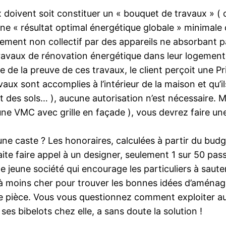
ux doivent soit constituer un « bouquet de travaux » 
 une « résultat optimal énergétique globale » minimale 
ement non collectif par des appareils ne absorbant pa
s travaux de rénovation énergétique dans leur logement
e de la preuve de ces travaux, le client perçoit une P
ravaux sont accomplies à l’intérieur de la maison et qu’i
es sols… ), aucune autorisation n’est nécessaire. Mai
’une VMC avec grille en façade ), vous devrez faire un
une caste ? Les honoraires, calculées à partir du budg
te faire appel à un designer, seulement 1 sur 50 passe 
jeune société qui encourage les particuliers à sauter 
à moins cher pour trouver les bonnes idées d’aménagem
 pièce. Vous vous questionnez comment exploiter au 
ses bibelots chez elle, a sans doute la solution !