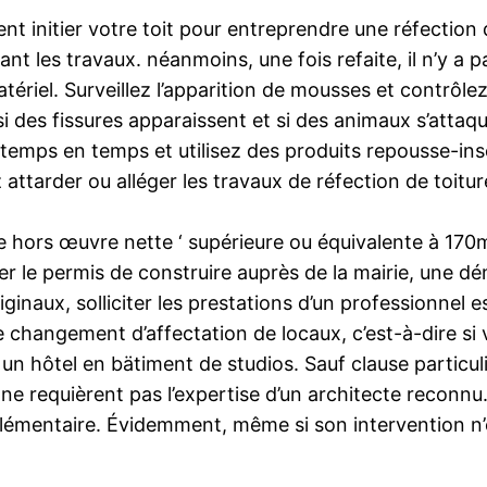
nt initier votre toit pour entreprendre une réfection de 
ant les travaux. néanmoins, une fois refaite, il n’y a 
matériel. Surveillez l’apparition de mousses et contrô
 si des fissures apparaissent et si des animaux s’att
temps en temps et utilisez des produits repousse-inse
attarder ou alléger les travaux de réfection de toitur
 hors œuvre nette ‘ supérieure ou équivalente à 170m2
poser le permis de construire auprès de la mairie, une
iginaux, solliciter les prestations d’un professionnel
e changement d’affectation de locaux, c’est-à-dire si
 un hôtel en bätiment de studios. Sauf clause particul
 ne requièrent pas l’expertise d’un architecte reconn
plémentaire. Évidemment, même si son intervention n’