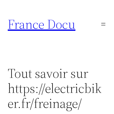
Aller
au
France Docu
contenu
Tout savoir sur
https://electricbik
er.fr/freinage/