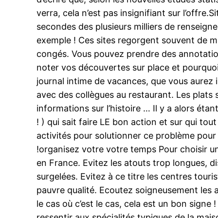
verra, cela n’est pas insignifiant sur l’offr
secondes des plusieurs milliers de renseign
exemple ! Ces sites regorgent souvent de m
congés. Vous pouvez prendre des annotations
noter vos découvertes sur place et pourquoi 
journal intime de vacances, que vous aurez i
avec des collègues au restaurant. Les plats so
informations sur l’histoire … Il y a alors éta
! ) qui sait faire LE bon action et sur qui to
activités pour solutionner ce problème pour 
!organisez votre votre temps Pour choisir un
en France. Evitez les atouts trop longues, d
surgelées. Evitez à ce titre les centres touri
pauvre qualité. Ecoutez soigneusement les au
le cas où c’est le cas, cela est un bon signe
ressentir aux spécialités typiques de la ma