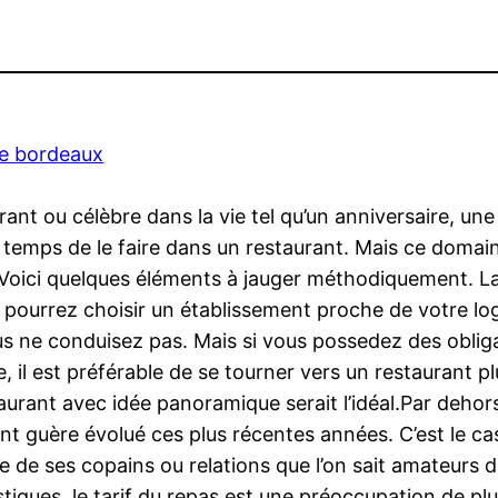
de bordeaux
rant ou célèbre dans la vie tel qu’un anniversaire, u
t temps de le faire dans un restaurant. Mais ce doma
? Voici quelques éléments à jauger méthodiquement. La
s pourrez choisir un établissement proche de votre lo
ous ne conduisez pas. Mais si vous possedez des obliga
re, il est préférable de se tourner vers un restaurant p
taurant avec idée panoramique serait l’idéal.Par deho
ont guère évolué ces plus récentes années. C’est le c
bre de ses copains ou relations que l’on sait amateurs
istiques, le tarif du repas est une préoccupation de p