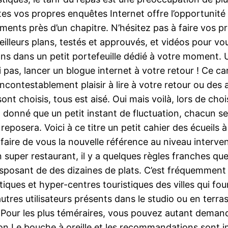
e.Sites vos propres enquêtes Internet offre l’opportun
ements près d’un chapitre. N’hésitez pas à faire vos 
eilleurs plans, testés et approuvés, et vidéos pour
 dans un petit portefeuille dédié à votre moment. Un
pas, lancer un blogue internet à votre retour ! Ce ca
ncontestablement plaisir à lire à votre retour ou des
nt choisis, tous est aisé. Oui mais voilà, lors de chois
nt donné que un petit instant de fluctuation, chacun se
ut reposera. Voici à ce titre un petit cahier des écuei
faire de vous la nouvelle référence au niveau interven
 super restaurant, il y a quelques règles franches qu
isposant de des dizaines de plats. C’est fréquemment 
stiques et hyper-centres touristiques des villes qui fo
tres utilisateurs présents dans le studio ou en terra
 ! Pour les plus téméraires, vous pouvez autant demand
ison.Le bouche à oreille et les recommandations sont 