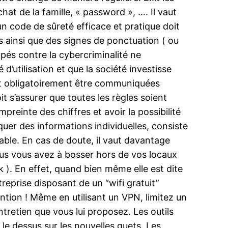
t de la famille, « password », …. Il vaut
 un code de sûreté efficace et pratique doit
 ainsi que des signes de ponctuation ( ou
és contre la cybercriminalité ne
d’utilisation et que la société investisse
nt obligatoirement être communiquées
it s’assurer que toutes les règles soient
reinte des chiffres et avoir la possibilité
quer des informations individuelles, consiste
éable. En cas de doute, il vaut davantage
vous vous avez à bosser hors de vos locaux
rk ). En effet, quand bien même elle est dite
reprise disposant de un “wifi gratuit”
ention ! Même en utilisant un VPN, limitez un
retien que vous lui proposez. Les outils
e dessus sur les nouvelles guets. Les