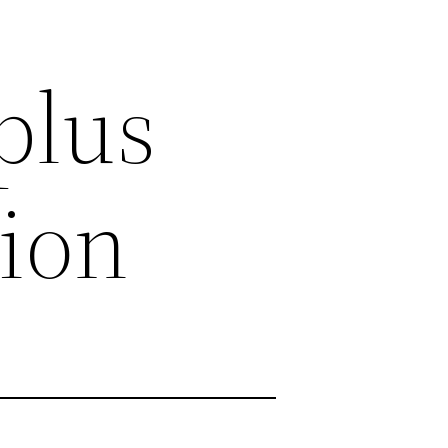
plus
ion