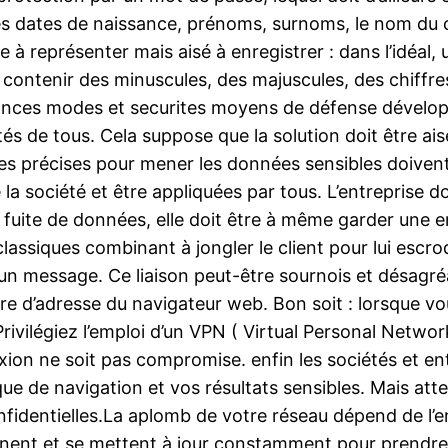
 dates de naissance, prénoms, surnoms, le nom du cha
e à représenter mais aisé à enregistrer : dans l’idéal,
ontenir des minuscules, des majuscules, des chiffres
ances modes et securites moyens de défense développ
s de tous. Cela suppose que la solution doit être aisé 
les précises pour mener les données sensibles doive
la société et être appliquées par tous. L’entreprise do
fuite de données, elle doit être à même garder une emp
lassiques combinant à jongler le client pour lui escro
ns un message. Ce liaison peut-être sournois et désagr
arre d’adresse du navigateur web. Bon soit : lorsque 
 Privilégiez l’emploi d’un VPN ( Virtual Personal Netwo
ion ne soit pas compromise. enfin les sociétés et ent
que de navigation et vos résultats sensibles. Mais att
dentielles.La aplomb de votre réseau dépend de l’ent
nnent et se mettent à jour constamment pour prendre l