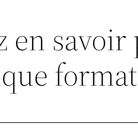
z en savoir 
ique format