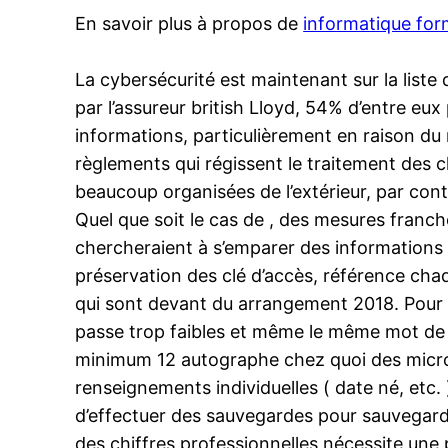
En savoir plus à propos de
informatique for
La cybersécurité est maintenant sur la list
par l’assureur british Lloyd, 54% d’entre eu
informations, particulièrement en raison du r
règlements qui régissent le traitement des 
beaucoup organisées de l’extérieur, par contr
Quel que soit le cas de , des mesures franc
chercheraient à s’emparer des informations d
préservation des clé d’accès, référence cha
qui sont devant du arrangement 2018. Pour 
passe trop faibles et même le même mot de 
minimum 12 autographe chez quoi des micros
renseignements individuelles ( date né, etc. )
d’effectuer des sauvegardes pour sauvegarde
des chiffres professionnelles nécessite une p