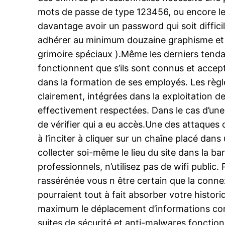
mots de passe de type 123456, ou encore les
davantage avoir un password qui soit difficil
adhérer au minimum douzaine graphisme et c
grimoire spéciaux ).Même les derniers tend
fonctionnent que s’ils sont connus et accepté
dans la formation de ses employés. Les règ
clairement, intégrées dans la exploitation de 
effectivement respectées. Dans le cas d’une 
de vérifier qui a eu accès.Une des attaques c
à l’inciter à cliquer sur un chaîne placé da
collecter soi-même le lieu du site dans la b
professionnels, n’utilisez pas de wifi public.
rassérénée vous n être certain que la connex
pourraient tout à fait absorber votre histori
maximum le déplacement d’informations confi
suites de sécurité et anti-malwares fonctio