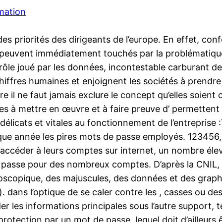
mation
e des priorités des dirigeants de l’europe. En effet
x peuvent immédiatement touchés par la problématique.
ôle joué par les données, incontestable carburant de l’
chiffres humaines et enjoignent les sociétés à prend
e il ne faut jamais exclure le concept qu’elles soient 
hes à mettre en œuvre et à faire preuve d’ permettent
élicats et vitales au fonctionnement de l’entreprise 
que année les pires mots de passe employés. 123456, 
accéder à leurs comptes sur internet, un nombre élev
passe pour des nombreux comptes. D’après la CNIL, 
copique, des majuscules, des données et des graphis
. dans l’optique de se caler contre les , casses ou dest
r les informations principales sous l’autre support,
rotection par un mot de passe, lequel doit d’ailleurs 