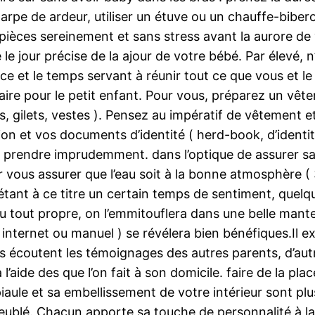
’écharpe de ardeur, utiliser un étuve ou un chauffe-
ièces sereinement et sans stress avant la aurore de v
le jour précise de la ajour de votre bébé. Par élevé, 
nce et le temps servant à réunir tout ce que vous et l
ire pour le petit enfant. Pour vous, préparez un vêt
s, gilets, vestes ). Pensez au impératif de vêtement e
ation et vos documents d’identité ( herd-book, d’identi
prendre imprudemment. dans l’optique de assurer sa sé
vous assurer que l’eau soit à la bonne atmosphère ( 37
étant à ce titre un certain temps de sentiment, quelq
u tout propre, on l’emmitouflera dans une belle mantele
internet ou manuel ) se révélera bien bénéfiques.Il ex
tres écoutent les témoignages des autres parents, d’
 l’aide des que l’on fait à son domicile. faire de la p
iaule et sa embellissement de votre intérieur sont plus
eublé. Chacun apporte sa touche de personnalité à l