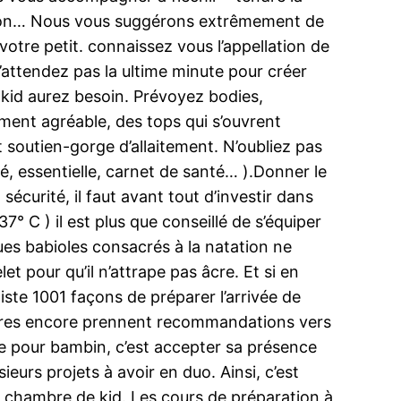
biberon… Nous vous suggérons extrêmement de
otre petit. connaissez vous l’appellation de
n’attendez pas la ultime minute pour créer
e kid aurez besoin. Prévoyez bodies,
ement agréable, des tops qui s’ouvrent
t soutien-gorge d’allaitement. N’oubliez pas
té, essentielle, carnet de santé… ).Donner le
curité, il faut avant tout d’investir dans
° C ) il est plus que conseillé de s’équiper
ues babioles consacrés à la natation ne
t pour qu’il n’attrape pas âcre. Et si en
iste 1001 façons de préparer l’arrivée de
autres encore prennent recommandations vers
lace pour bambin, c’est accepter sa présence
ieurs projets à avoir en duo. Ainsi, c’est
a chambre de kid. Les cours de préparation à