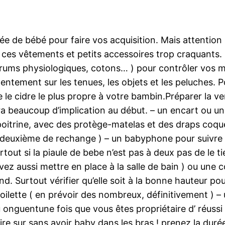
vée de bébé pour faire vos acquisition. Mais attention
es vêtements et petits accessoires trop craquants. P
rums physiologiques, cotons… ) pour contrôler vos m
lentement sur les tenues, les objets et les peluches. Pou
 le cidre le plus propre à votre bambin.Préparer la ve
ra beaucoup d’implication au début. – un encart ou un
poitrine, avec des protège-matelas et des draps coque
e deuxième de rechange ) – un babyphone pour suivre d
out si la piaule de bebe n’est pas à deux pas de le ti
vez aussi mettre en place à la salle de bain ) ou une
d. Surtout vérifier qu’elle soit à la bonne hauteur pou
e toilette ( en prévoir des nombreux, définitivement ) 
onguentune fois que vous êtes propriétaire d’ réussi à 
rire sur sans avoir baby dans les bras ! prenez la dur