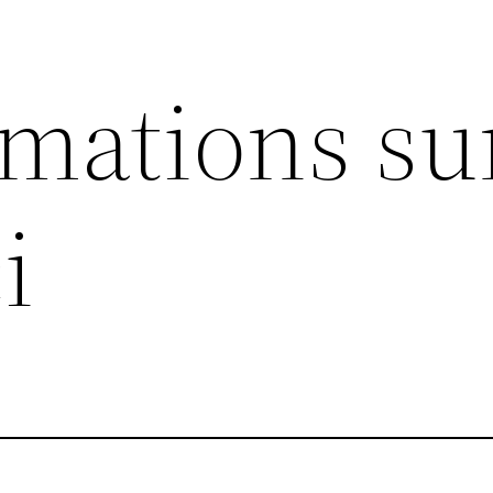
rmations su
i