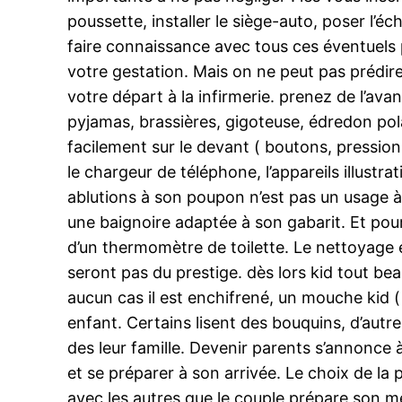
poussette, installer le siège-auto, poser l
faire connaissance avec tous ces éventuels p
votre gestation. Mais on ne peut pas prédire 
votre départ à la infirmerie. prenez de l’ava
pyjamas, brassières, gigoteuse, édredon pola
facilement sur le devant ( boutons, pression
le chargeur de téléphone, l’appareils illustr
ablutions à son poupon n’est pas un usage à 
une baignoire adaptée à son gabarit. Et pour 
d’un thermomètre de toilette. Le nettoyage 
seront pas du prestige. dès lors kid tout bea
aucun cas il est enchifrené, un mouche kid ( 
enfant. Certains lisent des bouquins, d’au
des leur famille. Devenir parents s’annonce à
et se préparer à son arrivée. Le choix de la p
avec les autres que le couple prépare son m