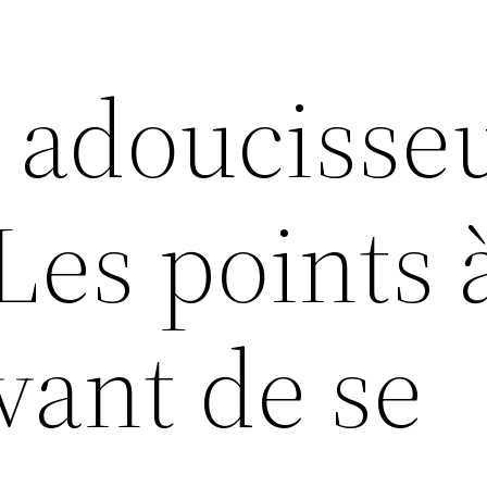
n adoucisse
 Les points 
avant de se