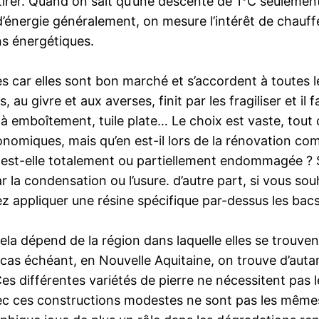
rer. Quand on sait qu’une descente de 1°C seulement
nergie généralement, on mesure l’intérêt de chauffer
ns énergétiques.
es car elles sont bon marché et s’accordent à toutes le
, au givre et aux averses, finit par les fragiliser et il
e à emboîtement, tuile plate… Le choix est vaste, tout
conomiques, mais qu’en est-il lors de la rénovation 
e est-elle totalement ou partiellement endommagée ? Si
la condensation ou l’usure. d’autre part, si vous sou
z appliquer une résine spécifique par-dessus les bacs
Cela dépend de la région dans laquelle elles se trouve
le cas échéant, en Nouvelle Aquitaine, on trouve d’aut
Ces différentes variétés de pierre ne nécessitent pa
ces constructions modestes ne sont pas les mêmes si