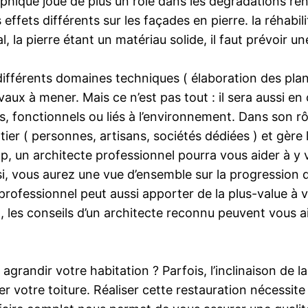
ique joue de plus un rôle dans les dégradations rencon
s effets différents sur les façades en pierre. la réhabi
, la pierre étant un matériau solide, il faut prévoir un
s différents domaines techniques ( élaboration des pla
vaux à mener. Mais ce n’est pas tout : il sera aussi en
 fonctionnels ou liés à l’environnement. Dans son rôle
ier ( personnes, artisans, sociétés dédiées ) et gère 
 un architecte professionnel pourra vous aider à y vo
nsi, vous aurez une vue d’ensemble sur la progression 
te professionnel peut aussi apporter de la plus-value 
, les conseils d’un architecte reconnu peuvent vous ai
andir votre habitation ? Parfois, l’inclinaison de la
tre toiture. Réaliser cette restauration nécessite u