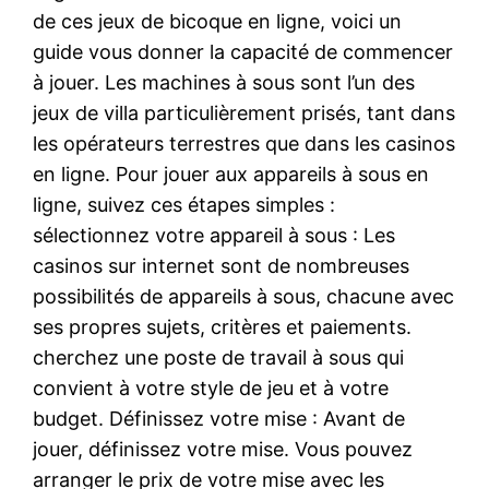
de ces jeux de bicoque en ligne, voici un
guide vous donner la capacité de commencer
à jouer. Les machines à sous sont l’un des
jeux de villa particulièrement prisés, tant dans
les opérateurs terrestres que dans les casinos
en ligne. Pour jouer aux appareils à sous en
ligne, suivez ces étapes simples :
sélectionnez votre appareil à sous : Les
casinos sur internet sont de nombreuses
possibilités de appareils à sous, chacune avec
ses propres sujets, critères et paiements.
cherchez une poste de travail à sous qui
convient à votre style de jeu et à votre
budget. Définissez votre mise : Avant de
jouer, définissez votre mise. Vous pouvez
arranger le prix de votre mise avec les