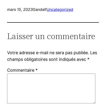
mars 15, 2023
Gandalf
Uncategorized
Laisser un commentaire
Votre adresse e-mail ne sera pas publiée.
Les
champs obligatoires sont indiqués avec
*
Commentaire
*