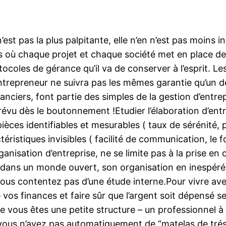
’est pas la plus palpitante, elle n’en n’est pas moins
s où chaque projet et chaque société met en place des
coles de gérance qu’il va de conserver à l’esprit. Le
-entrepreneur ne suivra pas les mêmes garantie qu’un 
nanciers, font partie des simples de la gestion d’entre
évu dès le boutonnement !Etudier l’élaboration d’entre
pièces identifiables et mesurables ( taux de sérénité,
ctéristiques invisibles ( facilité de communication, l
’organisation d’entreprise, ne se limite pas à la prise
rme dans un monde ouvert, son organisation en inespér
 vous contentez pas d’une étude interne.Pour vivre av
 vos finances et faire sûr que l’argent soit dépensé s
ue vous êtes une petite structure – un professionnel 
s n’avez pas automatiquement de “matelas de trésore