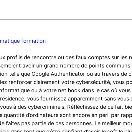
rmatique formation
faux profils de rencontre ou des faux comptes sur les
s semblent avoir un grand nombre de points communs a
ication telle que Google Authenticator ou au travers d
lez renforcer clairement votre cybersécurité, vous p
informatique ou à votre net book.dans le cas où vou
e résidence, vous fournissez apparemment sans vous 
us à des cybercriminels. Réfléchissez de ce fait bien
es quantité d’ordinateurs sont encore en péril par rappo
Ne faites pas partie de ces personnes. Le meilleur mo
ciels dans l’optique d’être confiant d’avoir le soft le