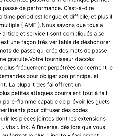
 de passe de performance. C’est-à-dire
 time period est longue et difficile, et plus il
n multiple ( AMF ).Nous savons que tous a
article et service ) sont compliqués à se
r est une façon très véritable de déshonorer
e mots de passe qui crée des mots de passe
ne gratuite.Votre fournisseur d’accès
 le plus fréquement perpétrées concernent le
demandes pour obliger son principe, et
t. La plupart des fai offrent un
us petites attaques pourraient tout à fait
un pare-flamme capable de prévoir les guets
ertinents pour diffuser des codes
urir les pièces jointes dont les extensions
vbs ;. lnk. À l’inverse, dès lors que vous
s au format le plus « inerte » facilement