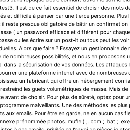
 test3. Il est de ce fait essentiel de choisir des mots
sés et difficile à penser par une tierce personne. Plus la
is il reste presque obligatoire de bâtir un confirmatio
passe ( un password efficace et différent pour chaque 
asse ou les écrire sur un post-it ou tous peut les voi
iduelles. Alors que faire ? Essayez un gestionnaire d
ste de nombreuses possibilités, et nous en proposons u
tal dans la sécurisation de vos données. Les attaques
à bourrer une plateforme intenet avec de nombreuses 
isissez un fabricant qui offre un hébergement confian
treind les guets volumétriques de masse. Mais de pl
te avant de choisir. Pour plus de sûreté, optez pour 
ptogramme malveillants. Une des méthodes les plus p
nts aux emails. Pour être en garde, ne en aucun cas fle
exe prénommée photos. mufle ) ;. com ;. bat ;. exe ;. 
intes à des emails, privilégiez l’envoi de pièces jointe