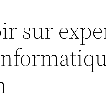
ir sur expe
 informatiq
n