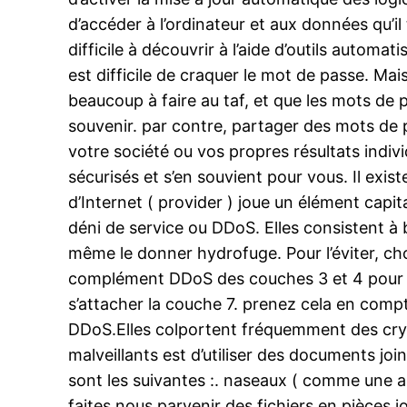
d’accéder à l’ordinateur et aux données qu’il
difficile à découvrir à l’aide d’outils automati
est difficile de craquer le mot de passe. Ma
beaucoup à faire au taf, et que les mots de 
souvenir. par contre, partager des mots de p
votre société ou vos propres résultats indiv
sécurisés et s’en souvient pour vous. Il exi
d’Internet ( provider ) joue un élément capi
déni de service ou DDoS. Elles consistent 
même le donner hydrofuge. Pour l’éviter, cho
complément DDoS des couches 3 et 4 pour res
s’attacher la couche 7. prenez cela en comp
DDoS.Elles colportent fréquemment des cry
malveillants est d’utiliser des documents joi
sont les suivantes :. naseaux ( comme une ann
faites nous parvenir des fichiers en pièces jo