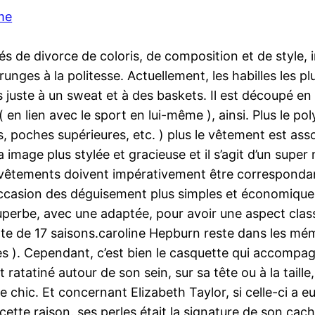
me
és de divorce de coloris, de composition et de style,
nges à la politesse. Actuellement, les habilles les p
s juste à un sweat et à des baskets. Il est découpé 
 ( en lien avec le sport en lui-même ), ainsi. Plus le po
s, poches supérieures, etc. ) plus le vêtement est as
la image plus stylée et gracieuse et il s’agit d’un supe
 vêtements doivent impérativement être correspondan
’occasion des déguisement plus simples et économiqu
 superbe, avec une adaptée, pour avoir une aspect cl
te de 17 saisons.caroline Hepburn reste dans les mé
s ). Cependant, c’est bien le casquette qui accompagna
it ratatiné autour de son sein, sur sa tête ou à la tail
 chic. Et concernant Elizabeth Taylor, si celle-ci a eu
ette raison. ses perles était la signature de son cach