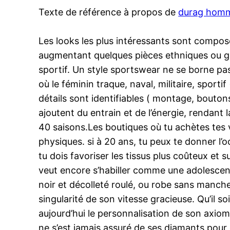
Texte de référence à propos de
durag hom
Les looks les plus intéressants sont compos
augmentant quelques pièces ethniques ou gru
sportif. Un style sportswear ne se borne pa
où le féminin traque, naval, militaire, sportif
détails sont identifiables ( montage, bouton
ajoutent du entrain et de l’énergie, rendant 
40 saisons.Les boutiques où tu achètes tes
physiques. si à 20 ans, tu peux te donner l
tu dois favoriser les tissus plus coûteux et
veut encore s’habiller comme une adolescen
noir et décolleté roulé, ou robe sans manche
singularité de son vitesse gracieuse. Qu’il so
aujourd’hui le personnalisation de son axiome
ne s’est jamais assuré de ses diamants pour c