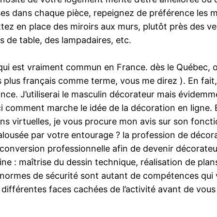
ises dans chaque pièce, repeignez de préférence les m
ettez en place des miroirs aux murs, plutôt près des v
s de table, des lampadaires, etc.
qui est vraiment commun en France. dès le Québec, on
s plus français comme terme, vous me direz ). En fait, 
tance. J’utiliserai le masculin décorateur mais évidem
oici comment marche le idée de la décoration en ligne.
ns virtuelles, je vous procure mon avis sur son fonc
jalousée par votre entourage ? la profession de décora
conversion professionnelle afin de devenir décorateur
ine : maîtrise du dessin technique, réalisation de pla
 normes de sécurité sont autant de compétences qui 
s différentes faces cachées de l’activité avant de v