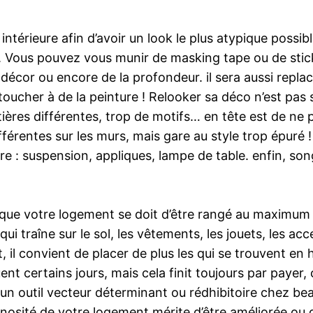
ntérieure afin d’avoir un look le plus atypique possibl
à. Vous pouvez vous munir de masking tape ou de stic
décor ou encore de la profondeur. il sera aussi repla
 toucher à de la peinture ! Relooker sa déco n’est pas 
tières différentes, trop de motifs… en tête est de ne 
fférentes sur les murs, mais gare au style trop épuré 
ère : suspension, appliques, lampe de table. enfin, so
ain que votre logement se doit d’être rangé au maximu
ui traîne sur le sol, les vêtements, les jouets, les ac
 il convient de placer de plus les qui se trouvent en h
t certains jours, mais cela finit toujours par payer, 
e un outil vecteur déterminant ou rédhibitoire chez b
nosité de votre logement mérite d’être améliorée ou qu’u