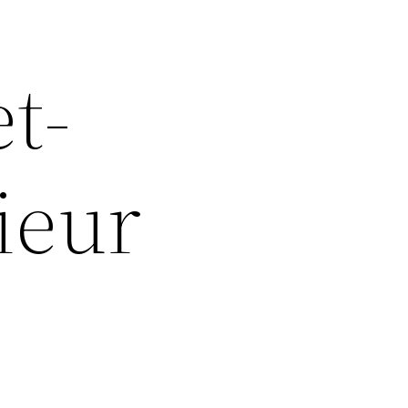
et-
ieur