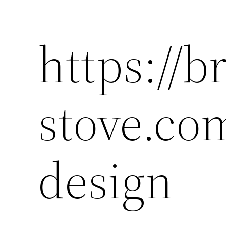
https://b
stove.com
design