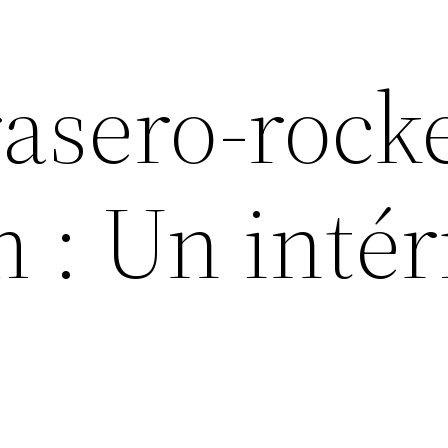
rasero-rock
 : Un intér