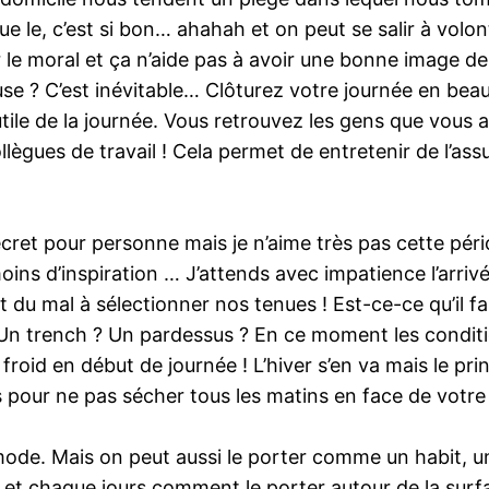
e le, c’est si bon… ahahah et on peut se salir à volon
le moral et ça n’aide pas à avoir une bonne image de
euse ? C’est inévitable… Clôturez votre journée en bea
utile de la journée. Vous retrouvez les gens que vous 
collègues de travail ! Cela permet de entretenir de l’
ecret pour personne mais je n’aime très pas cette péri
moins d’inspiration … J’attends avec impatience l’arriv
 du mal à sélectionner nos tenues ! Est-ce-ce qu’il fai
? Un trench ? Un pardessus ? En ce moment les condi
 froid en début de journée ! L’hiver s’en va mais le prin
s pour ne pas sécher tous les matins en face de votre 
mode. Mais on peut aussi le porter comme un habit,
 et chaque jours comment le porter autour de la surfa