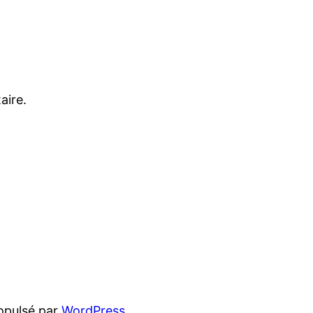
aire.
opulsé par
WordPress