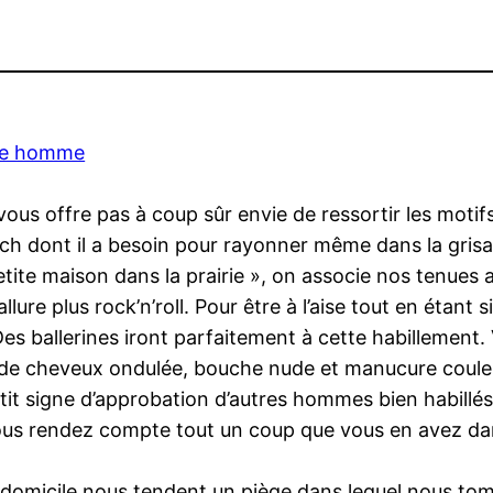
ce homme
ous offre pas à coup sûr envie de ressortir les motif
h dont il a besoin pour rayonner même dans la grisaill
petite maison dans la prairie », on associe nos tenues
allure plus rock’n’roll. Pour être à l’aise tout en étant
Des ballerines iront parfaitement à cette habillement
e de cheveux ondulée, bouche nude et manucure coule
tit signe d’approbation d’autres hommes bien habillés
ous rendez compte tout un coup que vous en avez d
domicile nous tendent un piège dans lequel nous tombon