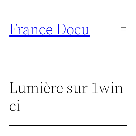
Aller
au
France Docu
contenu
Lumière sur 1win
ci