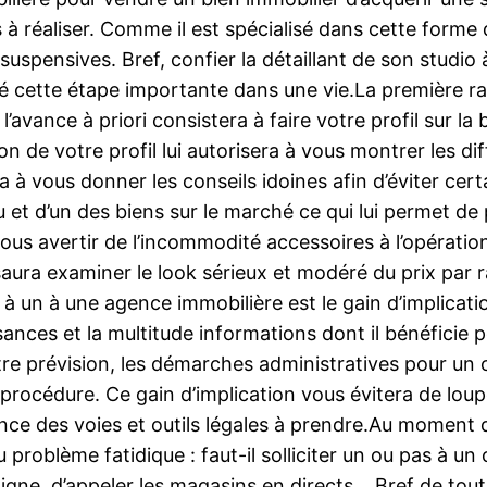
à réaliser. Comme il est spécialisé dans cette forme 
s suspensives. Bref, confier la détaillant de son stud
 cette étape importante dans une vie.La première rai
 l’avance à priori consistera à faire votre profil sur 
ion de votre profil lui autorisera à vous montrer les d
ra à vous donner les conseils idoines afin d’éviter ce
eau et d’un des biens sur le marché ce qui lui permet de
ous avertir de l’incommodité accessoires à l’opérati
l saura examiner le look sérieux et modéré du prix par r
 à un à une agence immobilière est le gain d’implicati
ssances et la multitude informations dont il bénéficie 
votre prévision, les démarches administratives pour un
 la procédure. Ce gain d’implication vous évitera de l
ce des voies et outils légales à prendre.Au moment d
roblème fatidique : faut-il solliciter un ou pas à un 
ligne, d’appeler les magasins en directs… Bref de tout 