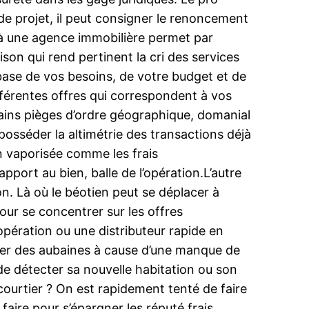
de projet, il peut consigner le renoncement
io à une agence immobilière permet par
son qui rend pertinent la cri des services
la base de vos besoins, de votre budget et de
ifférentes offres qui correspondent à vos
rtains pièges d’ordre géographique, domanial
 posséder la altimétrie des transactions déjà
on vaporisée comme les frais
apport au bien, balle de l’opération.L’autre
on. Là où le béotien peut se déplacer à
pour se concentrer sur les offres
 opération ou une distributeur rapide en
ouper des aubaines à cause d’une manque de
e détecter sa nouvelle habitation ou son
courtier ? On est rapidement tenté de faire
faire pour s’épargner les réputé frais