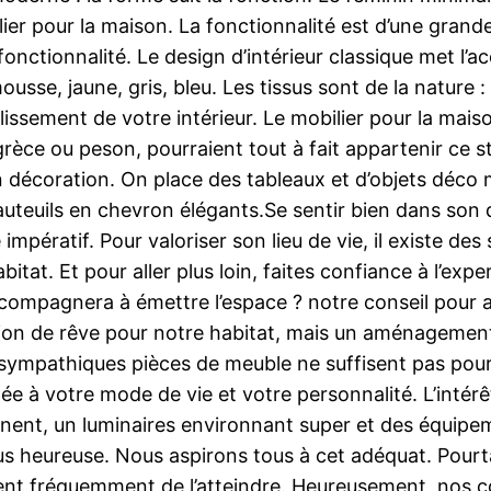
lier pour la maison. La fonctionnalité est d’une gran
onctionnalité. Le design d’intérieur classique met l’ac
mousse, jaune, gris, bleu. Les tissus sont de la nature 
ssement de votre intérieur. Le mobilier pour la maiso
 grèce ou peson, pourraient tout à fait appartenir ce s
 décoration. On place des tableaux et d’objets déco 
uteuils en chevron élégants.Se sentir bien dans son 
e impératif. Pour valoriser son lieu de vie, il existe d
bitat. Et pour aller plus loin, faites confiance à l’ex
 accompagnera à émettre l’espace ? notre conseil pou
ion de rêve pour notre habitat, mais un aménagemen
 sympathiques pièces de meuble ne suffisent pas pour 
ée à votre mode de vie et votre personnalité. L’intérê
rtinent, un luminaires environnant super et des équip
lus heureuse. Nous aspirons tous à cet adéquat. Pourt
t fréquemment de l’atteindre. Heureusement, nos con