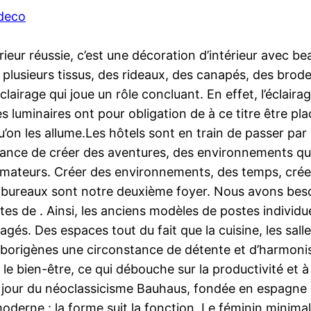
 deco
érieur réussie, c’est une décoration d’intérieur avec
, plusieurs tissus, des rideaux, des canapés, des bro
airage qui joue un rôle concluant. En effet, l’éclair
Les luminaires ont pour obligation de à ce titre être pl
u’on les allume.Les hôtels sont en train de passer pa
tance de créer des aventures, des environnements qui 
mateurs. Créer des environnements, des temps, créer
ureaux sont notre deuxième foyer. Nous avons besoin
ostes de . Ainsi, les anciens modèles de postes indivi
agés. Des espaces tout du fait que la cuisine, les sa
origènes une circonstance de détente et d’harmonisat
t le bien-être, ce qui débouche sur la productivité et
 jour du néoclassicisme Bauhaus, fondée en espagne 
derne : la forme suit la fonction. Le féminin minimal