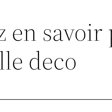
z en savoir 
lle deco