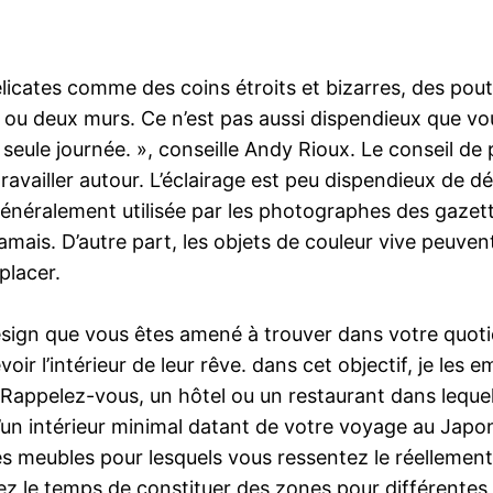
icates comme des coins étroits et bizarres, des pout
 ou deux murs. Ce n’est pas aussi dispendieux que vou
e seule journée. », conseille Andy Rioux. Le conseil de
availler autour. L’éclairage est peu dispendieux de d
généralement utilisée par les photographes des gazette
t jamais. D’autre part, les objets de couleur vive peu
placer.
sign que vous êtes amené à trouver dans votre quoti
oir l’intérieur de leur rêve. dans cet objectif, je les
. Rappelez-vous, un hôtel ou un restaurant dans leque
l d’un intérieur minimal datant de votre voyage au Ja
s meubles pour lesquels vous ressentez le réellement d
ez le temps de constituer des zones pour différentes a