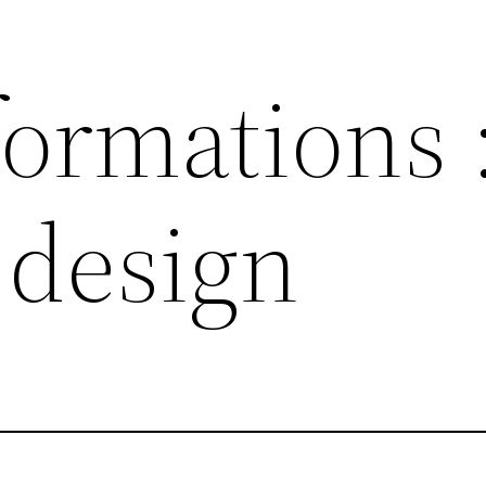
formations 
 design