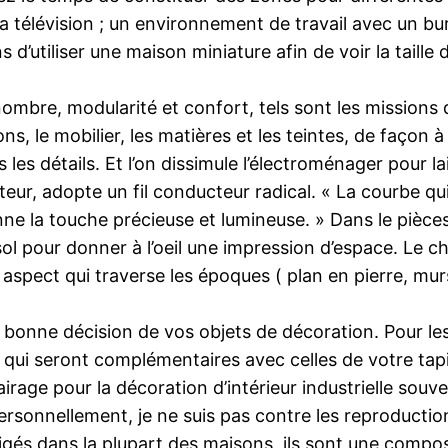
la télévision ; un environnement de travail avec un b
 d’utiliser une maison miniature afin de voir la taille 
nombre, modularité et confort, tels sont les missions
ons, le mobilier, les matières et les teintes, de façon à
 les détails. Et l’on dissimule l’électroménager pour lai
r, adopte un fil conducteur radical. « La courbe qui in
donne la touche précieuse et lumineuse. » Dans le piè
ol pour donner à l’oeil une impression d’espace. Le c
r aspect qui traverse les époques ( plan en pierre, mu
bonne décision de vos objets de décoration. Pour les
s qui seront complémentaires avec celles de votre tapis
irage pour la décoration d’intérieur industrielle sou
ersonnellement, je ne suis pas contre les reproduction
igés dans la plupart des maisons, ils sont une compos