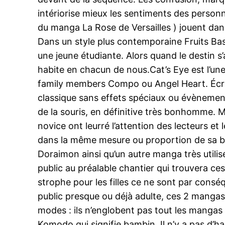
intériorise mieux les sentiments des perso
du manga La Rose de Versailles ) jouent dans
Dans un style plus contemporaine Fruits Bas
une jeune étudiante. Alors quand le destin 
habite en chacun de nous.Cat’s Eye est l’un
family members Compo ou Angel Heart. Écrivan
classique sans effets spéciaux ou évènemen
de la souris, en définitive très bonhomme. 
novice ont leurré l’attention des lecteurs 
dans la même mesure ou proportion de sa bi
Doraimon ainsi qu’un autre manga très utili
public au préalable chantier qui trouvera c
strophe pour les filles ce ne sont par consé
public presque ou déjà adulte, ces 2 mangas 
modes : ils n’englobent pas tout les mangas
Komodo qui signifie bambin. Il n’y a pas d’h