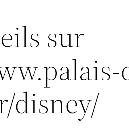
eils sur
www.palais-
r/disney/